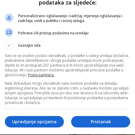
podataka za sljedeće:
Personalizirano oglašavanje i sadržaj, mjerenje oglašavanja i
sadržaja, uvidi u publiku i razvoj usluga
Pohrana i/ili pristup podacima na uređaju
Saznajte više
Vaši će se osobni podaci obrađivati, a podatke s vašeg uređaja (kolačiće,
jedinstvene identifikatore i druge podatke uređaja) može pohranjivati,
dijeliti te im pristupati 207 partnera ili ih može upotrebljavati ova web-
lokacija. Mi i naši partneri možemo upotrebljavati precizne podatke o
geolociranju.
Popis partnera.
Neki dobavljači mogu obrađivati vaše osobne podatke na temelju
legitimnog interesa. Ako se ne slažete s tim, u nastavku možete upravljati
svojim opcijama. Potražite vezu pri dnu ove stranice ili na izborniku web-
lokacije za upravljanje pristankom ili povlačenje pristanka u postavkama
privatnosti i kolačića.
Upravljanje opcijama
Pristanak