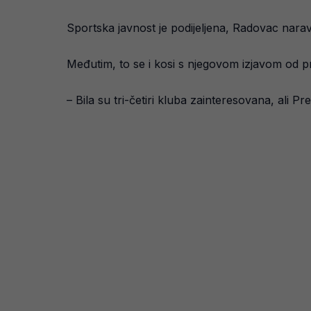
Sportska javnost je podijeljena, Radovac narav
Međutim, to se i kosi s njegovom izjavom od p
– Bila su tri-četiri kluba zainteresovana, ali P