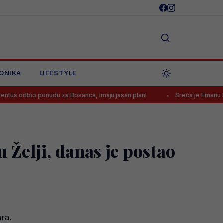
ONIKA
LIFESTYLE
ponudu za Bosanca, imaju jasan plan!
Sreća je Emanu Košpi ponovo
 Želji, danas je postao
ara.