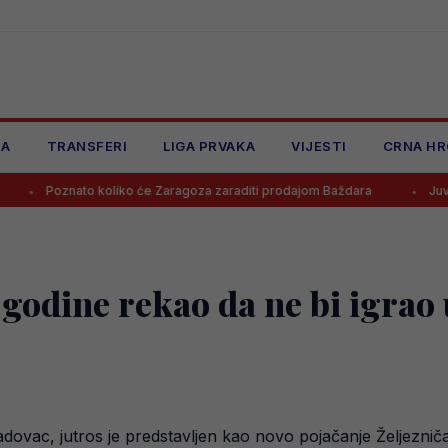
JA
TRANSFERI
LIGA PRVAKA
VIJESTI
CRNA HR
to koliko će Zaragoza zaraditi prodajom Baždara
Juventus odbio 
odine rekao da ne bi igrao u
adovac, jutros je predstavljen kao novo pojačanje Željeznič