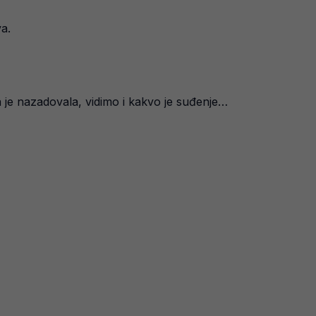
a.
iga je nazadovala, vidimo i kakvo je suđenje…