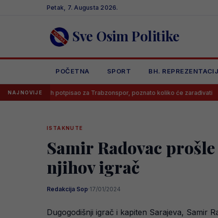
Skip
Petak, 7. Augusta 2026.
to
content
Sve Osim Politike
POČETNA
SPORT
BH. REPREZENTACI
Salah potpisao za Trabzonspor, poznato koliko će zarađivati
Pozna
NAJNOVIJE
ISTAKNUTE
Samir Radovac prošle g
njihov igrač
Redakcija Sop
·
17/01/2024
Dugogodišnji igrač i kapiten Sarajeva, Samir R