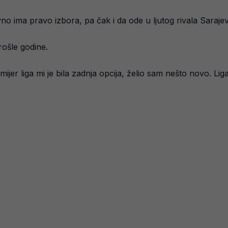
no ima pravo izbora, pa čak i da ode u ljutog rivala Sarajev
rošle godine.
remijer liga mi je bila zadnja opcija, želio sam nešto novo. L