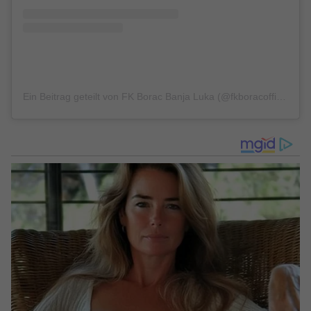
Ein Beitrag geteilt von FK Borac Banja Luka (@fkboracofficial)