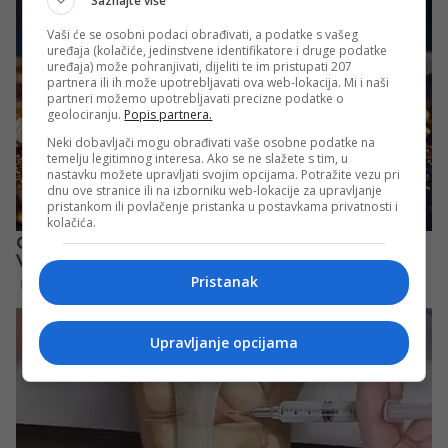
Saznajte više
Vaši će se osobni podaci obrađivati, a podatke s vašeg
uređaja (kolačiće, jedinstvene identifikatore i druge podatke
uređaja) može pohranjivati, dijeliti te im pristupati 207
partnera ili ih može upotrebljavati ova web-lokacija. Mi i naši
partneri možemo upotrebljavati precizne podatke o
geolociranju.
Popis partnera.
Neki dobavljači mogu obrađivati vaše osobne podatke na
temelju legitimnog interesa. Ako se ne slažete s tim, u
nastavku možete upravljati svojim opcijama. Potražite vezu pri
dnu ove stranice ili na izborniku web-lokacije za upravljanje
pristankom ili povlačenje pristanka u postavkama privatnosti i
kolačića.
Pristanak
Upravljanje opcijama