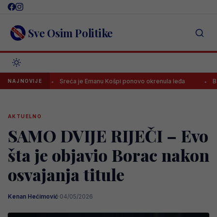
Skip
to
content
Sve Osim Politike
n!
Sreća je Emanu Košpi ponovo okrenula leđa
Barbarezo
NAJNOVIJE
AKTUELNO
SAMO DVIJE RIJEČI – Evo
šta je objavio Borac nakon
osvajanja titule
Kenan Hećimović
·
04/05/2026