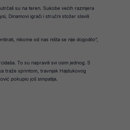
i utrčali su na teren. Sukobe većih razmjera
ysi, Dinamovi igrači i stručni stožer slavili
tirati, nikome od nas ništa se nije dogodilo”,
idaša. To su napravili svi osim jednog. S
uka traže sprintom, travnjak Hajdukovog
ić pokupio još simpatija.