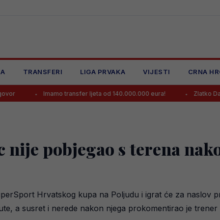
JA
TRANSFERI
LIGA PRVAKA
VIJESTI
CRNA HR
Imamo transfer ljeta od 140.000.000 eura!
Zlatko Dalić ima novi
 nije pobjegao s terena nak
perSport Hrvatskog kupa na Poljudu i igrat će za naslov pro
ute, a susret i nerede nakon njega prokomentirao je trene