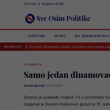
Skip
Četvrtak, 6. Augusta 2026.
to
content
Sve Osim Politike
POČETNA
SPORT
BH. REPREZENTACI
putovao “na noge” Smajloviću, budući Zmaj imao samo jedan odgovor
NAJNOVIJE
ISTAKNUTE
Samo jedan dinamovac
Redakcija Sop
·
04/04/2024
Dinamo je pobijedio Hajduk 1:0 u polufinalu Su
osigurao je Sandro Kulenović golom iz 15. min