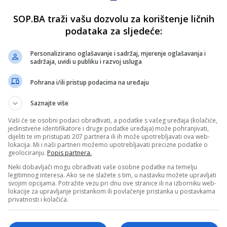
SOP.BA traži vašu dozvolu za korištenje ličnih
podataka za sljedeće:
Personalizirano oglašavanje i sadržaj, mjerenje oglašavanja i
sadržaja, uvidi u publiku i razvoj usluga
Pohrana i/ili pristup podacima na uređaju
Saznajte više
Vaši će se osobni podaci obrađivati, a podatke s vašeg uređaja (kolačiće,
jedinstvene identifikatore i druge podatke uređaja) može pohranjivati,
dijeliti te im pristupati 207 partnera ili ih može upotrebljavati ova web-
lokacija. Mi i naši partneri možemo upotrebljavati precizne podatke o
geolociranju.
Popis partnera.
Neki dobavljači mogu obrađivati vaše osobne podatke na temelju
legitimnog interesa. Ako se ne slažete s tim, u nastavku možete upravljati
svojim opcijama. Potražite vezu pri dnu ove stranice ili na izborniku web-
lokacije za upravljanje pristankom ili povlačenje pristanka u postavkama
privatnosti i kolačića.