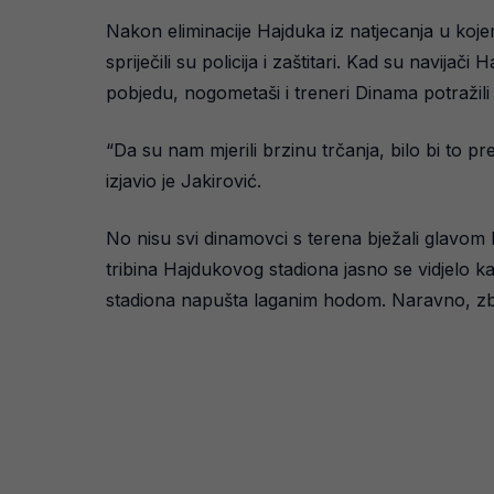
Nakon eliminacije Hajduka iz natjecanja u koje
spriječili su policija i zaštitari. Kad su navijač
pobjedu, nogometaši i treneri Dinama potražil
“Da su nam mjerili brzinu trčanja, bilo bi to p
izjavio je Jakirović.
No nisu svi dinamovci s terena bježali glavom 
tribina Hajdukovog stadiona jasno se vidjelo 
stadiona napušta laganim hodom. Naravno, zbo