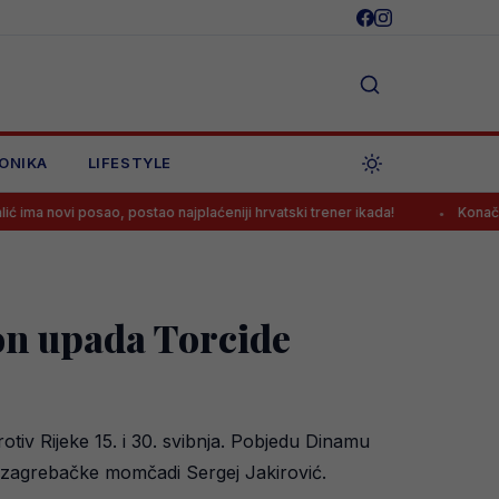
ONIKA
LIFESTYLE
 posao, postao najplaćeniji hrvatski trener ikada!
Konačno: Samed B
on upada Torcide
tiv Rijeke 15. i 30. svibnja. Pobjedu Dinamu
r zagrebačke momčadi Sergej Jakirović.