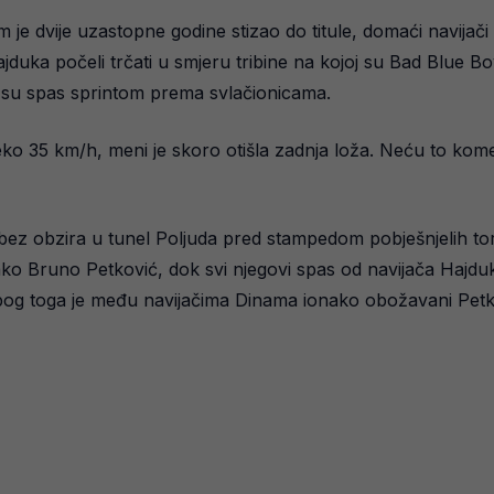
m je dvije uzastopne godine stizao do titule, domaći navijač
i Hajduka počeli trčati u smjeru tribine na kojoj su Bad Blue Bo
i su spas sprintom prema svlačionicama.
reko 35 km/h, meni je skoro otišla zadnja loža. Neću to komen
bez obzira u tunel Poljuda pred stampedom pobješnjelih torc
kako Bruno Petković, dok svi njegovi spas od navijača Hajd
g toga je među navijačima Dinama ionako obožavani Petkov