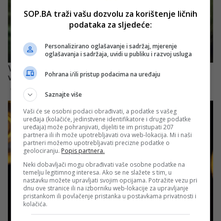
SOP.BA traži vašu dozvolu za korištenje ličnih
podataka za sljedeće:
Personalizirano oglašavanje i sadržaj, mjerenje
oglašavanja i sadržaja, uvidi u publiku i razvoj usluga
Pohrana i/ili pristup podacima na uređaju
Saznajte više
Vaši će se osobni podaci obrađivati, a podatke s vašeg
uređaja (kolačiće, jedinstvene identifikatore i druge podatke
uređaja) može pohranjivati, dijeliti te im pristupati 207
partnera ili ih može upotrebljavati ova web-lokacija. Mi i naši
partneri možemo upotrebljavati precizne podatke o
geolociranju.
Popis partnera.
Neki dobavljači mogu obrađivati vaše osobne podatke na
temelju legitimnog interesa. Ako se ne slažete s tim, u
nastavku možete upravljati svojim opcijama. Potražite vezu pri
dnu ove stranice ili na izborniku web-lokacije za upravljanje
pristankom ili povlačenje pristanka u postavkama privatnosti i
kolačića.