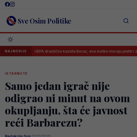
Skip
to
content
Sve Osim Politike
UEFA drastično kaznila Borac, evo koliko moraju platiti i zbog čega
NAJNOVIJE
ISTAKNUTE
Samo jedan igrač nije
odigrao ni minut na ovom
okupljanju, šta će javnost
reći Barbarezu?
Redakcija Sop
·
12/10/2025