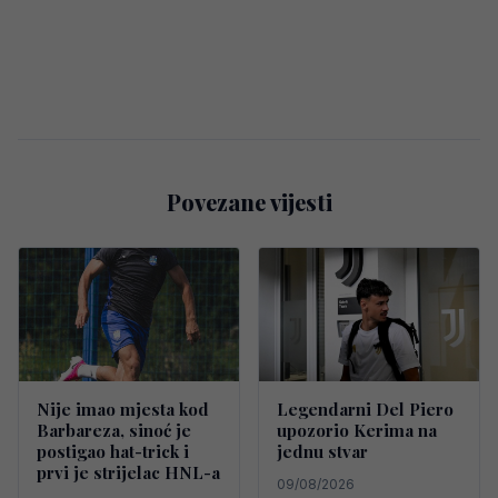
Povezane vijesti
Nije imao mjesta kod
Legendarni Del Piero
Barbareza, sinoć je
upozorio Kerima na
postigao hat-trick i
jednu stvar
prvi je strijelac HNL-a
09/08/2026