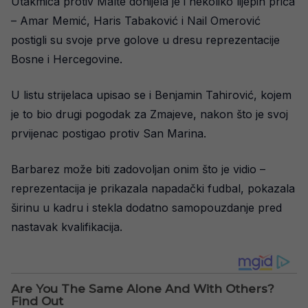
Utakmica protiv Malte donijela je i nekoliko lijepih priča
– Amar Memić, Haris Tabaković i Nail Omerović
postigli su svoje prve golove u dresu reprezentacije
Bosne i Hercegovine.
U listu strijelaca upisao se i Benjamin Tahirović, kojem
je to bio drugi pogodak za Zmajeve, nakon što je svoj
prvijenac postigao protiv San Marina.
Barbarez može biti zadovoljan onim što je vidio –
reprezentacija je prikazala napadački fudbal, pokazala
širinu u kadru i stekla dodatno samopouzdanje pred
nastavak kvalifikacija.