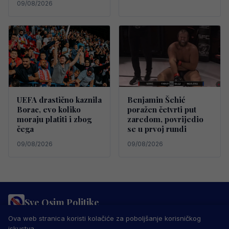
09/08/2026
UEFA drastično kaznila
Benjamin Šehić
Borac, evo koliko
poražen četvrti put
moraju platiti i zbog
zaredom, povrijedio
čega
se u prvoj rundi
09/08/2026
09/08/2026
Sve Osim Politike
PRAVILA PRIVATNOSTI
MARKETING
USLOVI KORIŠTENJA
Ova web stranica koristi kolačiće za poboljšanje korisničkog
IMPRESSUM
KONTAKT
iskustva.