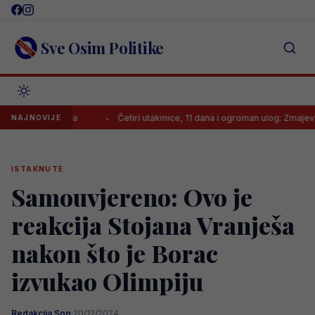
Skip
to
content
Sve Osim Politike
la Borca
Četiri utakmice, 11 dana i ogroman ulog: Zmajeve čeka pa
NAJNOVIJE
ISTAKNUTE
Samouvjereno: Ovo je
reakcija Stojana Vranješa
nakon što je Borac
izvukao Olimpiju
Redakcija Sop
·
20/12/2024