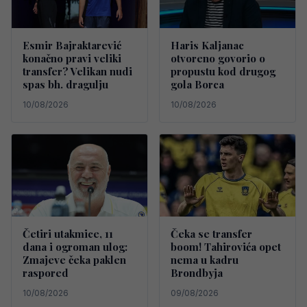
Esmir Bajraktarević
Haris Kaljanac
konačno pravi veliki
otvoreno govorio o
transfer? Velikan nudi
propustu kod drugog
spas bh. dragulju
gola Borca
10/08/2026
10/08/2026
Četiri utakmice, 11
Čeka se transfer
dana i ogroman ulog:
boom! Tahirovića opet
Zmajeve čeka paklen
nema u kadru
raspored
Brondbyja
10/08/2026
09/08/2026