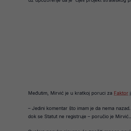
uz upozorenje da je “cijeli projekt strateškog
Međutim, Mirvić je u kratkoj poruci za
Faktor
j
– Jedini komentar što imam je da nema nazad. N
dok se Statut ne registruje – poručio je Mirvić..