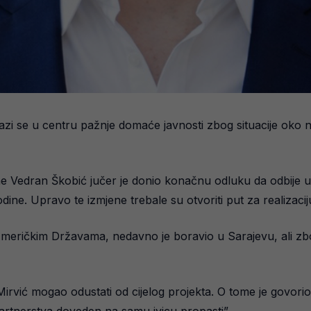
lazi se u centru pažnje domaće javnosti zbog situacije oko 
e Vedran Škobić jučer je donio konačnu odluku da odbije up
ine. Upravo te izmjene trebale su otvoriti put za realizacij
im Američkim Državama, nedavno je boravio u Sarajevu, ali z
irvić mogao odustati od cijelog projekta. O tome je govorio 