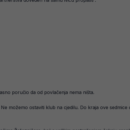
 partnerstva doveden na samu ivicu propasti”.
asno poručio da od povlačenja nema ništa.
e možemo ostaviti klub na cjedilu. Do kraja ove sedmice će