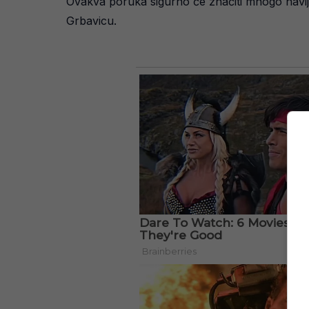
Ovakva poruka sigurno će značiti mnogo navijač
Grbavicu.