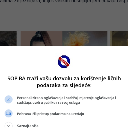
ima Željezničara, koji s velikim nestrpljenjem čekaju rasple
SOP.BA traži vašu dozvolu za korištenje ličnih
podataka za sljedeće:
Personalizirano oglašavanje i sadržaj, mjerenje oglašavanja i
sadržaja, uvidi u publiku i razvoj usluga
Pohrana i/ili pristup podacima na uređaju
Saznajte više