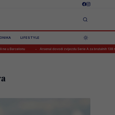
ONIKA
LIFESTYLE
Arsenal dovodi zvijezdu Serie A za brutalnih 138 mil. eura?!
ra