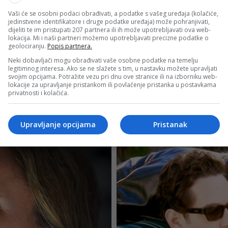
Vaši će se osobni podaci obrađivati, a podatke s vašeg uređaja (kolačiće,
jedinstvene identifikatore i druge podatke uređaja) može pohranjivati,
dijeliti te im pristupati 207 partnera ili ih može upotrebljavati ova web-
lokacija. Mi i naši partneri možemo upotrebljavati precizne podatke o
geolociranju.
Popis partnera.
Neki dobavljači mogu obrađivati vaše osobne podatke na temelju
legitimnog interesa. Ako se ne slažete s tim, u nastavku možete upravljati
svojim opcijama. Potražite vezu pri dnu ove stranice ili na izborniku web-
lokacije za upravljanje pristankom ili povlačenje pristanka u postavkama
privatnosti i kolačića.
Upravljanje opcijama
Pristanak