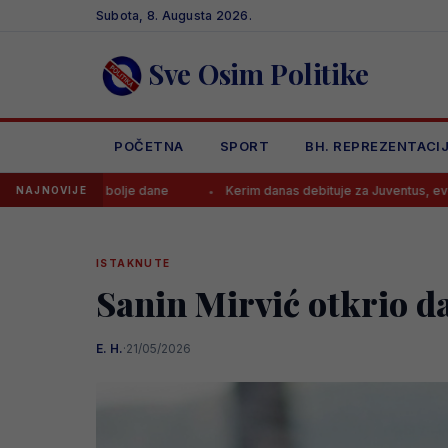
Skip
Subota, 8. Augusta 2026.
to
content
Sve Osim Politike
POČETNA
SPORT
BH. REPREZENTACI
bolje dane
Kerim danas debituje za Juventus, evo gdje gledati uta
NAJNOVIJE
ISTAKNUTE
Sanin Mirvić otkrio da
E. H.
·
21/05/2026