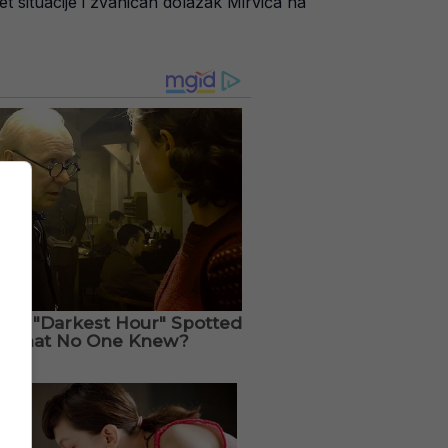
t situacije i zvaničan dolazak Mirvića na