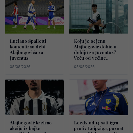
Luciano Spalletti
Koju je ocjenu
komentirao debi
Alajbegović dobio u
Alajbegovića za
debiju za Juventus?
Juventus
Veću od većine..
08/08/2026
08/08/2026
Alajbegović kreirao
Leeds od 15 sati igra
akciju iz bajke,
protiv Leipziga, poznat