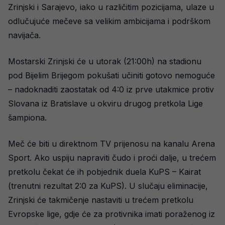
Zrinjski i Sarajevo, iako u različitim pozicijama, ulaze u
odlučujuće mečeve sa velikim ambicijama i podrškom
navijača.
Mostarski Zrinjski će u utorak (21:00h) na stadionu
pod Bijelim Brijegom pokušati učiniti gotovo nemoguće
– nadoknaditi zaostatak od 4:0 iz prve utakmice protiv
Slovana iz Bratislave u okviru drugog pretkola Lige
šampiona.
Meč će biti u direktnom TV prijenosu na kanalu Arena
Sport. Ako uspiju napraviti čudo i proći dalje, u trećem
pretkolu čekat će ih pobjednik duela KuPS – Kairat
(trenutni rezultat 2:0 za KuPS). U slučaju eliminacije,
Zrinjski će takmičenje nastaviti u trećem pretkolu
Evropske lige, gdje će za protivnika imati poraženog iz