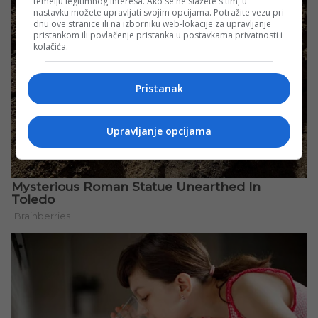
temelju legitimnog interesa. Ako se ne slažete s tim, u
nastavku možete upravljati svojim opcijama. Potražite vezu pri
dnu ove stranice ili na izborniku web-lokacije za upravljanje
pristankom ili povlačenje pristanka u postavkama privatnosti i
kolačića.
Pristanak
Upravljanje opcijama