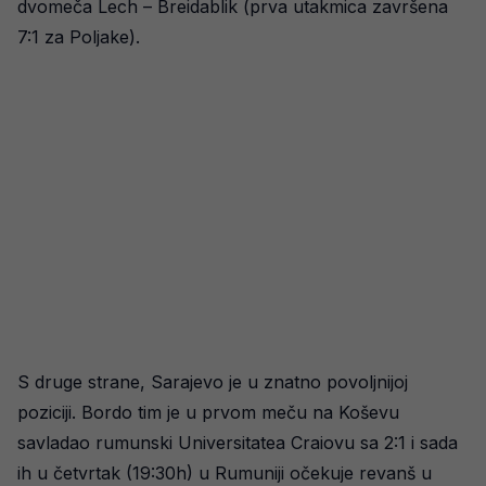
dvomeča Lech – Breidablik (prva utakmica završena
7:1 za Poljake).
S druge strane, Sarajevo je u znatno povoljnijoj
poziciji. Bordo tim je u prvom meču na Koševu
savladao rumunski Universitatea Craiovu sa 2:1 i sada
ih u četvrtak (19:30h) u Rumuniji očekuje revanš u