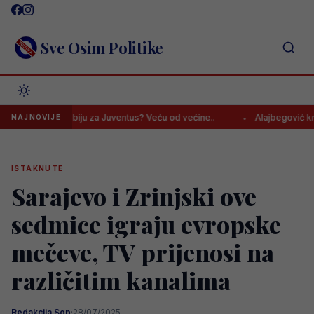
Skip
to
content
Sve Osim Politike
bio u debiju za Juventus? Veću od većine..
Alajbegović kreirao akci
NAJNOVIJE
ISTAKNUTE
Sarajevo i Zrinjski ove
sedmice igraju evropske
mečeve, TV prijenosi na
različitim kanalima
Redakcija Sop
·
28/07/2025