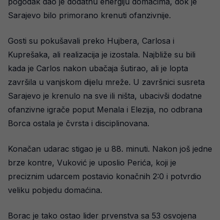
pogodak dao je dodatnu energiju domaćima, dok je
Sarajevo bilo primorano krenuti ofanzivnije.
Gosti su pokušavali preko Hujbera, Carlosa i
Kuprešaka, ali realizacija je izostala. Najbliže su bili
kada je Carlos nakon ubačaja šutirao, ali je lopta
završila u vanjskom dijelu mreže. U završnici susreta
Sarajevo je krenulo na sve ili ništa, ubacivši dodatne
ofanzivne igrače poput Menala i Elezija, no odbrana
Borca ostala je čvrsta i disciplinovana.
Konačan udarac stigao je u 88. minuti. Nakon još jedne
brze kontre, Vuković je uposlio Perića, koji je
preciznim udarcem postavio konačnih 2:0 i potvrdio
veliku pobjedu domaćina.
Borac je tako ostao lider prvenstva sa 53 osvojena