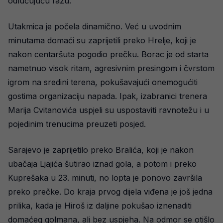
odlučujuću fazu.
Utakmica je počela dinamično. Već u uvodnim
minutama domaći su zaprijetili preko Hrelje, koji je
nakon centaršuta pogodio prečku. Borac je od starta
nametnuo visok ritam, agresivnim presingom i čvrstom
igrom na sredini terena, pokušavajući onemogućiti
gostima organizaciju napada. Ipak, izabranici trenera
Marija Cvitanovića uspjeli su uspostaviti ravnotežu i u
pojedinim trenucima preuzeti posjed.
Sarajevo je zaprijetilo preko Bralića, koji je nakon
ubačaja Ljajića šutirao iznad gola, a potom i preko
Kuprešaka u 23. minuti, no lopta je ponovo završila
preko prečke. Do kraja prvog dijela viđena je još jedna
prilika, kada je Hiroš iz daljine pokušao iznenaditi
domaćeg golmana, ali bez uspjeha. Na odmor se otišlo