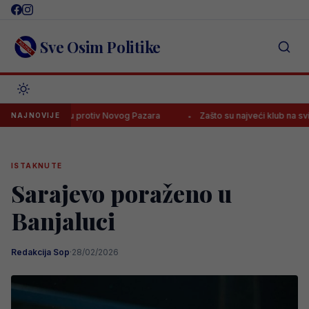
Skip
to
content
Sve Osim Politike
na meču protiv Novog Pazara
Zašto su najveći klub na svijetu? Real
NAJNOVIJE
ISTAKNUTE
Sarajevo poraženo u
Banjaluci
Redakcija Sop
·
28/02/2026