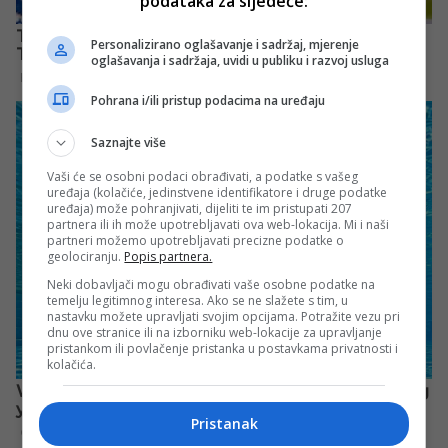
podataka za sljedeće:
Personalizirano oglašavanje i sadržaj, mjerenje
oglašavanja i sadržaja, uvidi u publiku i razvoj usluga
Pohrana i/ili pristup podacima na uređaju
Saznajte više
Vaši će se osobni podaci obrađivati, a podatke s vašeg
uređaja (kolačiće, jedinstvene identifikatore i druge podatke
uređaja) može pohranjivati, dijeliti te im pristupati 207
partnera ili ih može upotrebljavati ova web-lokacija. Mi i naši
partneri možemo upotrebljavati precizne podatke o
geolociranju.
Popis partnera.
Neki dobavljači mogu obrađivati vaše osobne podatke na
temelju legitimnog interesa. Ako se ne slažete s tim, u
nastavku možete upravljati svojim opcijama. Potražite vezu pri
dnu ove stranice ili na izborniku web-lokacije za upravljanje
pristankom ili povlačenje pristanka u postavkama privatnosti i
kolačića.
Pristanak