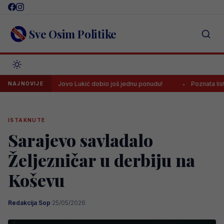
Skip
to
content
Sve Osim Politike
Jovo Lukić dobio još jednu ponudu!
Poznata lista sudija z
NAJNOVIJE
ISTAKNUTE
Sarajevo savladalo
Željezničar u derbiju na
Koševu
Redakcija Sop
·
25/05/2026