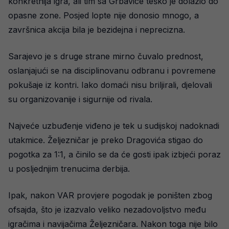
konkretnija igra, ali tim sa Grbavice teško je dolazio do
opasne zone. Posjed lopte nije donosio mnogo, a
završnica akcija bila je bezidejna i neprecizna.
Sarajevo je s druge strane mirno čuvalo prednost,
oslanjajući se na disciplinovanu odbranu i povremene
pokušaje iz kontri. Iako domaći nisu briljirali, djelovali
su organizovanije i sigurnije od rivala.
Najveće uzbuđenje viđeno je tek u sudijskoj nadoknadi
utakmice. Željezničar je preko Dragovića stigao do
pogotka za 1:1, a činilo se da će gosti ipak izbjeći poraz
u posljednjim trenucima derbija.
Ipak, nakon VAR provjere pogodak je poništen zbog
ofsajda, što je izazvalo veliko nezadovoljstvo među
igračima i navijačima Željezničara. Nakon toga nije bilo