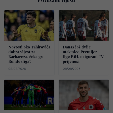
Novosti oko Tahirovića
Danas još dvije
dobra vijest za
utakmice Premijer
Barbareza, čeka ga
lige BiH, osigurani TV
Bundesliga?
prijenosi
08/08/2026
08/08/2026