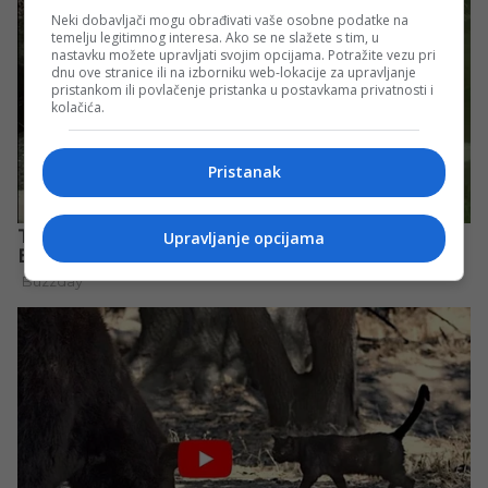
Neki dobavljači mogu obrađivati vaše osobne podatke na
temelju legitimnog interesa. Ako se ne slažete s tim, u
nastavku možete upravljati svojim opcijama. Potražite vezu pri
dnu ove stranice ili na izborniku web-lokacije za upravljanje
pristankom ili povlačenje pristanka u postavkama privatnosti i
kolačića.
Pristanak
Upravljanje opcijama