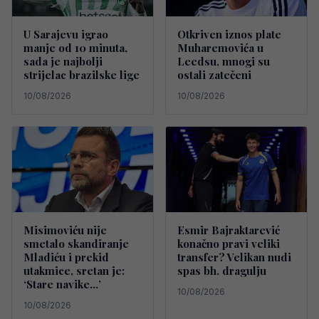
U Sarajevu igrao
Otkriven iznos plate
manje od 10 minuta,
Muharemovića u
sada je najbolji
Leedsu, mnogi su
strijelac brazilske lige
ostali zatečeni
10/08/2026
10/08/2026
Misimoviću nije
Esmir Bajraktarević
smetalo skandiranje
konačno pravi veliki
Mladiću i prekid
transfer? Velikan nudi
utakmice, sretan je:
spas bh. dragulju
‘Stare navike…’
10/08/2026
10/08/2026