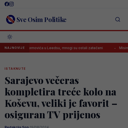
Skip
to
content
Sve Osim Politike
te Muharemovića u Leedsu, mnogi su ostali zatečeni
Misimoviću nij
NAJNOVIJE
ISTAKNUTE
Sarajevo večeras
kompletira treće kolo na
Koševu, veliki je favorit –
osiguran TV prijenos
Redakcija Sop
·
19/08/2024