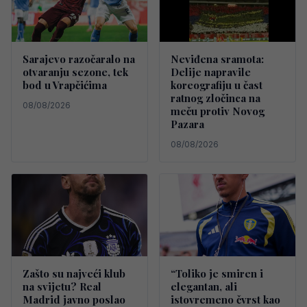
Sarajevo razočaralo na
Neviđena sramota:
otvaranju sezone, tek
Delije napravile
bod u Vrapčićima
koreografiju u čast
ratnog zločinca na
08/08/2026
meču protiv Novog
Pazara
08/08/2026
Zašto su najveći klub
“Toliko je smiren i
na svijetu? Real
elegantan, ali
Madrid javno poslao
istovremeno čvrst kao