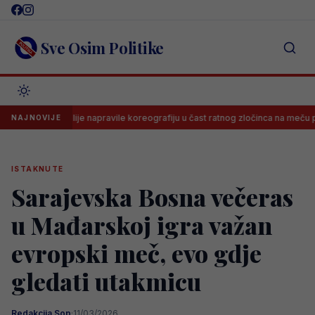
Skip
to
content
Sve Osim Politike
a: Delije napravile koreografiju u čast ratnog zločinca na meču protiv Nov
NAJNOVIJE
ISTAKNUTE
Sarajevska Bosna večeras
u Mađarskoj igra važan
evropski meč, evo gdje
gledati utakmicu
Redakcija Sop
·
11/03/2026