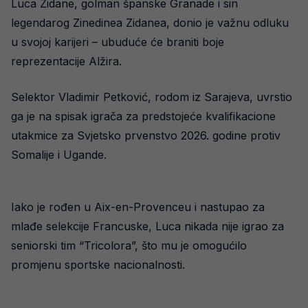
Luca Zidane, golman španske Granade i sin
legendarog Zinedinea Zidanea, donio je važnu odluku
u svojoj karijeri – ubuduće će braniti boje
reprezentacije Alžira.
Selektor Vladimir Petković, rodom iz Sarajeva, uvrstio
ga je na spisak igrača za predstojeće kvalifikacione
utakmice za Svjetsko prvenstvo 2026. godine protiv
Somalije i Ugande.
Iako je rođen u Aix-en-Provenceu i nastupao za
mlađe selekcije Francuske, Luca nikada nije igrao za
seniorski tim “Tricolora”, što mu je omogućilo
promjenu sportske nacionalnosti.