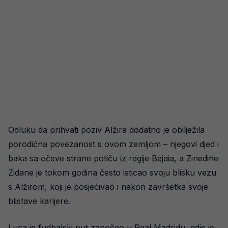
Odluku da prihvati poziv Alžira dodatno je obilježila
porodična povezanost s ovom zemljom – njegovi djed i
baka sa očeve strane potiču iz regije Bejaia, a Zinedine
Zidane je tokom godina često isticao svoju blisku vezu
s Alžirom, koji je posjećivao i nakon završetka svoje
blistave karijere.
Luca je fudbalski put započeo u Real Madridu, gdje je