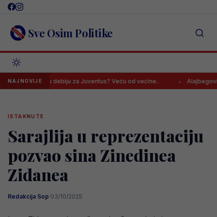
Skip
to
content
Sve Osim Politike
vić dobio u debiju za Juventus? Veću od većine..
Alajbegović kreir
NAJNOVIJE
ISTAKNUTE
Sarajlija u reprezentaciju
pozvao sina Zinedinea
Zidanea
Redakcija Sop
·
03/10/2025