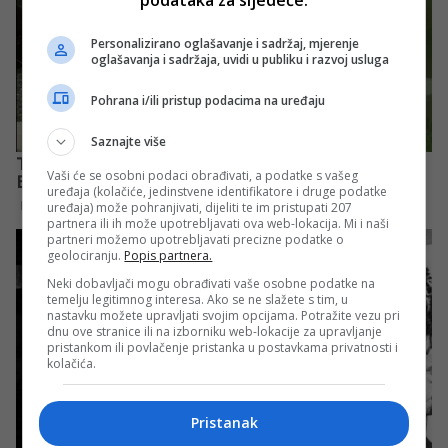
podataka za sljedeće:
Personalizirano oglašavanje i sadržaj, mjerenje
oglašavanja i sadržaja, uvidi u publiku i razvoj usluga
Pohrana i/ili pristup podacima na uređaju
Saznajte više
Vaši će se osobni podaci obrađivati, a podatke s vašeg
uređaja (kolačiće, jedinstvene identifikatore i druge podatke
uređaja) može pohranjivati, dijeliti te im pristupati 207
partnera ili ih može upotrebljavati ova web-lokacija. Mi i naši
partneri možemo upotrebljavati precizne podatke o
geolociranju.
Popis partnera.
Neki dobavljači mogu obrađivati vaše osobne podatke na
temelju legitimnog interesa. Ako se ne slažete s tim, u
nastavku možete upravljati svojim opcijama. Potražite vezu pri
dnu ove stranice ili na izborniku web-lokacije za upravljanje
pristankom ili povlačenje pristanka u postavkama privatnosti i
kolačića.
Pristanak