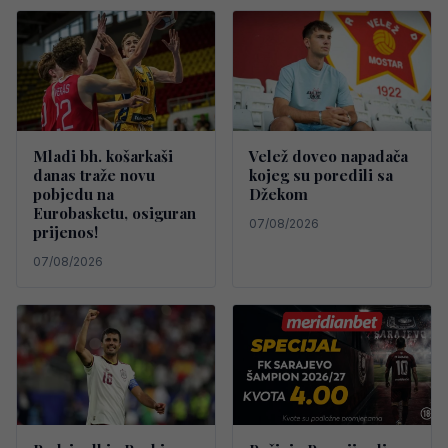
Mladi bh. košarkaši
Velež doveo napadača
danas traže novu
kojeg su poredili sa
pobjedu na
Džekom
Eurobasketu, osiguran
07/08/2026
prijenos!
07/08/2026