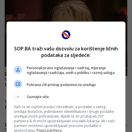
SOP.BA traži vašu dozvolu za korištenje ličnih
podataka za sljedeće:
Personalizirano oglašavanje i sadržaj, mjerenje
oglašavanja i sadržaja, uvidi u publiku i razvoj usluga
Pohrana i/ili pristup podacima na uređaju
Saznajte više
Vaši će se osobni podaci obrađivati, a podatke s vašeg
uređaja (kolačiće, jedinstvene identifikatore i druge podatke
uređaja) može pohranjivati, dijeliti te im pristupati 207
partnera ili ih može upotrebljavati ova web-lokacija. Mi i naši
partneri možemo upotrebljavati precizne podatke o
geolociranju.
Popis partnera.