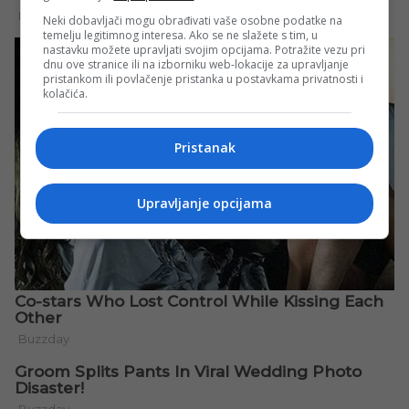
Neki dobavljači mogu obrađivati vaše osobne podatke na
temelju legitimnog interesa. Ako se ne slažete s tim, u
nastavku možete upravljati svojim opcijama. Potražite vezu pri
dnu ove stranice ili na izborniku web-lokacije za upravljanje
pristankom ili povlačenje pristanka u postavkama privatnosti i
kolačića.
Pristanak
Upravljanje opcijama