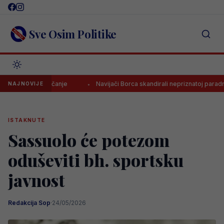
Skip
to
content
Sve Osim Politike
omno pojačanje
Navijači Borca skandirali nepriznatoj paradržavi, 
NAJNOVIJE
ISTAKNUTE
Sassuolo će potezom
oduševiti bh. sportsku
javnost
Redakcija Sop
·
24/05/2026