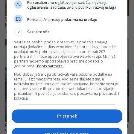
Personalizirano oglašavanje i sadržaj, mjerenje
oglašavanja i sadržaja, uvidi u publiku i razvoj usluga
Pohrana i/ili pristup podacima na uređaju
Saznajte više
Vaši će se osobni podaci obrađivati, a podatke s vašeg
uređaja (kolačiće, jedinstvene identifikatore i druge podatke
uređaja) može pohranjivati, dijeliti te im pristupati 207
partnera ili ih može upotrebljavati ova web-lokacija. Mi i naši
partneri možemo upotrebljavati precizne podatke o
geolociranju.
Popis partnera.
Neki dobavljači mogu obrađivati vaše osobne podatke na
temelju legitimnog interesa. Ako se ne slažete s tim, u
nastavku možete upravljati svojim opcijama. Potražite vezu pri
dnu ove stranice ili na izborniku web-lokacije za upravljanje
pristankom ili povlačenje pristanka u postavkama privatnosti i
kolačića.
Pristanak