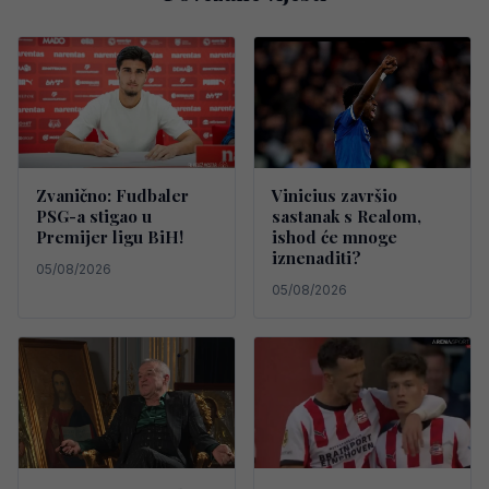
Zvanično: Fudbaler
Vinicius završio
PSG-a stigao u
sastanak s Realom,
Premijer ligu BiH!
ishod će mnoge
iznenaditi?
05/08/2026
05/08/2026