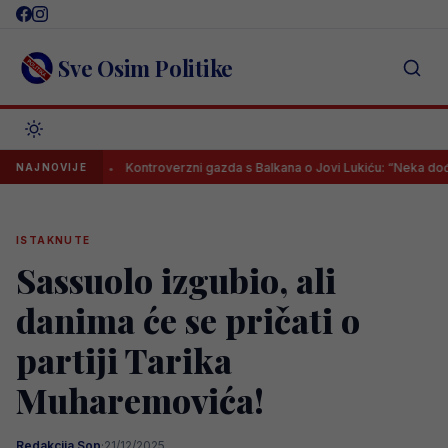
Skip
to
content
Sve Osim Politike
i?
Kontroverzni gazda s Balkana o Jovi Lukiću: “Neka dođe, mogu 
NAJNOVIJE
ISTAKNUTE
Sassuolo izgubio, ali
danima će se pričati o
partiji Tarika
Muharemovića!
Redakcija Sop
·
21/12/2025