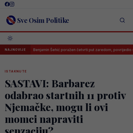
Skip
to
content
Sve Osim Politike
a
Benjamin Šehić poražen četvrti put zaredom, povrijedio se u prvo
NAJNOVIJE
ISTAKNUTE
SASTAVI: Barbarez
odabrao startnih 11 protiv
Njemačke, mogu li ovi
momci napraviti
senzaciju?