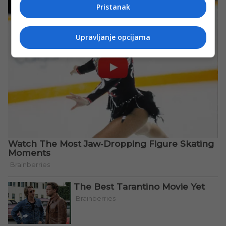
Pristanak
Upravljanje opcijama