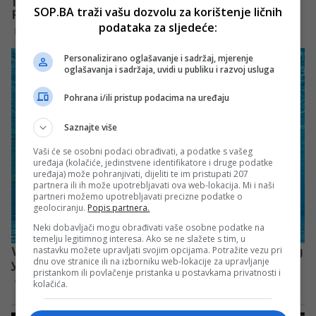
SOP.BA traži vašu dozvolu za korištenje ličnih
podataka za sljedeće:
Personalizirano oglašavanje i sadržaj, mjerenje
oglašavanja i sadržaja, uvidi u publiku i razvoj usluga
Pohrana i/ili pristup podacima na uređaju
Saznajte više
Vaši će se osobni podaci obrađivati, a podatke s vašeg
uređaja (kolačiće, jedinstvene identifikatore i druge podatke
uređaja) može pohranjivati, dijeliti te im pristupati 207
partnera ili ih može upotrebljavati ova web-lokacija. Mi i naši
partneri možemo upotrebljavati precizne podatke o
geolociranju.
Popis partnera.
Neki dobavljači mogu obrađivati vaše osobne podatke na
temelju legitimnog interesa. Ako se ne slažete s tim, u
nastavku možete upravljati svojim opcijama. Potražite vezu pri
dnu ove stranice ili na izborniku web-lokacije za upravljanje
pristankom ili povlačenje pristanka u postavkama privatnosti i
kolačića.