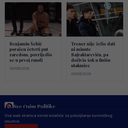
Benjamin Šehić
Trener nije želio dati
poražen četvrti put
ni minute
zaredom, povrijedio
Bajraktareviću, pa
se u prvoj rundi
doživio šok u finišu
utakmice
09/08/2026
09/08/2026
Sve Osim Politike
PRAVILA PRIVATNOSTI
MARKETING
USLOVI KORIŠTENJA
Ova web stranica koristi kolačiće za poboljšanje korisničkog
IMPRESSUM
KONTAKT
iskustva.
© 2026 Sve Osim Politike. Sva prava zadržana.