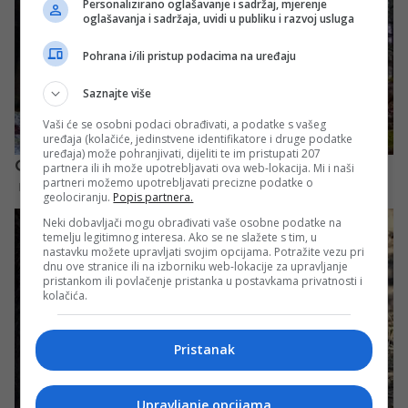
Personalizirano oglašavanje i sadržaj, mjerenje
oglašavanja i sadržaja, uvidi u publiku i razvoj usluga
Pohrana i/ili pristup podacima na uređaju
Saznajte više
Vaši će se osobni podaci obrađivati, a podatke s vašeg
uređaja (kolačiće, jedinstvene identifikatore i druge podatke
uređaja) može pohranjivati, dijeliti te im pristupati 207
partnera ili ih može upotrebljavati ova web-lokacija. Mi i naši
partneri možemo upotrebljavati precizne podatke o
geolociranju.
Popis partnera.
Neki dobavljači mogu obrađivati vaše osobne podatke na
temelju legitimnog interesa. Ako se ne slažete s tim, u
nastavku možete upravljati svojim opcijama. Potražite vezu pri
dnu ove stranice ili na izborniku web-lokacije za upravljanje
pristankom ili povlačenje pristanka u postavkama privatnosti i
kolačića.
Pristanak
Upravljanje opcijama