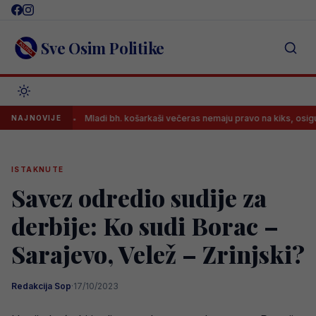
Skip
to
content
Sve Osim Politike
?!
Mladi bh. košarkaši večeras nemaju pravo na kiks, osiguran pri
NAJNOVIJE
ISTAKNUTE
Savez odredio sudije za
derbije: Ko sudi Borac –
Sarajevo, Velež – Zrinjski?
Redakcija Sop
·
17/10/2023