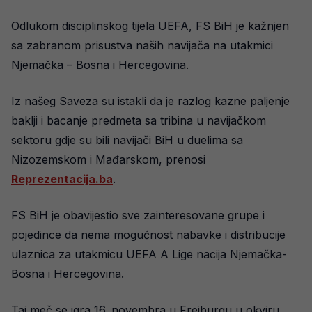
Odlukom disciplinskog tijela UEFA, FS BiH je kažnjen
sa zabranom prisustva naših navijača na utakmici
Njemačka – Bosna i Hercegovina.
Iz našeg Saveza su istakli da je razlog kazne paljenje
baklji i bacanje predmeta sa tribina u navijačkom
sektoru gdje su bili navijači BiH u duelima sa
Nizozemskom i Mađarskom, prenosi
Reprezentacija.ba
.
FS BiH je obavijestio sve zainteresovane grupe i
pojedince da nema mogućnost nabavke i distribucije
ulaznica za utakmicu UEFA A Lige nacija Njemačka-
Bosna i Hercegovina.
Taj meč se igra 16. novembra u Freiburgu u okviru