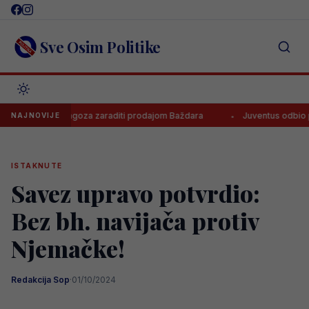
Skip
to
content
Sve Osim Politike
o će Zaragoza zaraditi prodajom Baždara
Juventus odbio ponudu za
NAJNOVIJE
ISTAKNUTE
Savez upravo potvrdio:
Bez bh. navijača protiv
Njemačke!
Redakcija Sop
·
01/10/2024