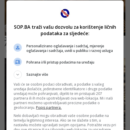
SOP.BA traži vašu dozvolu za korištenje ličnih
podataka za sljedeće:
Personalizirano oglašavanje i sadržaj, mjerenje
oglašavanja i sadržaja, uvidi u publiku i razvoj usluga
Pohrana i/ili pristup podacima na uređaju
Saznajte više
Vaši će se osobni podaci obrađivati, a podatke s vašeg
uređaja (kolačiće, jedinstvene identifikatore i druge podatke
uređaja) može pohranjivati, dijeliti te im pristupati 207
partnera ili ih može upotrebljavati ova web-lokacija. Mi i naši
partneri možemo upotrebljavati precizne podatke o
geolociranju.
Popis partnera.
Neki dobavljači mogu obrađivati vaše osobne podatke na
temelju legitimnog interesa. Ako se ne slažete s tim, u
nastavku možete upravljati svojim opcijama. Potražite vezu pri
dnu ove stranice ili na izborniku web-lokacije za upravljanje