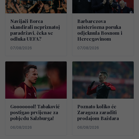
Navijači Borca
Barbarezova
skandirali nepriznatoj
misteriozna poruka
paradržavi, čeka se
odjeknula Bosnom i
odluka UEFA?
Hercegovinom
07/08/2026
07/08/2026
Goooooool! Tabaković
Poznato koliko će
postigao prvijenac za
Zaragoza zaraditi
pobjedu Salzburga!
prodajom Baždara
06/08/2026
06/08/2026