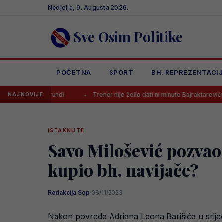
Skip
Nedjelja, 9. Augusta 2026.
to
content
Sve Osim Politike
POČETNA
SPORT
BH. REPREZENTACI
j rundi
Trener nije želio dati ni minute Bajraktareviću, pa doživio šo
NAJNOVIJE
ISTAKNUTE
Savo Milošević pozvao
kupio bh. navijače?
Redakcija Sop
·
06/11/2023
Nakon povrede Adriana Leona Barišića u srijed