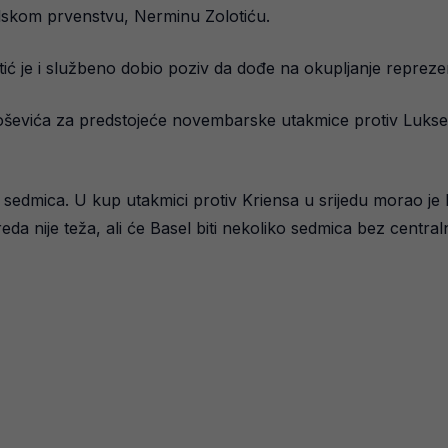
alskom prvenstvu, Nerminu Zolotiću.
ić je i službeno dobio poziv da dođe na okupljanje repreze
loševića za predstojeće novembarske utakmice protiv Luksem
o sedmica. U kup utakmici protiv Kriensa u srijedu morao je 
nije teža, ali će Basel biti nekoliko sedmica bez central