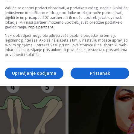
Vaši će se osobni podaci obrađivati, a podatke s vašeg uređaja (kolačiće,
jedinstvene identifikatore i druge podatke uređaja) može pohranjivati,
dijeliti te im pristupati 207 partnera ili ih može upotrebljavati ova web-
lokacija. Mi i naši partneri možemo upotrebljavati precizne podatke o
geolociranju.
Popis partnera.
Neki dobavljači mogu obrađivati vaše osobne podatke na temelju
legitimnog interesa. Ako se ne slažete s tim, u nastavku možete upravljati
svojim opcijama. Potražite vezu pri dnu ove stranice ili na izborniku web-
lokacije za upravljanje pristankom ili povlačenje pristanka u postavkama
privatnosti i kolačića.
Upravljanje opcijama
Pristanak