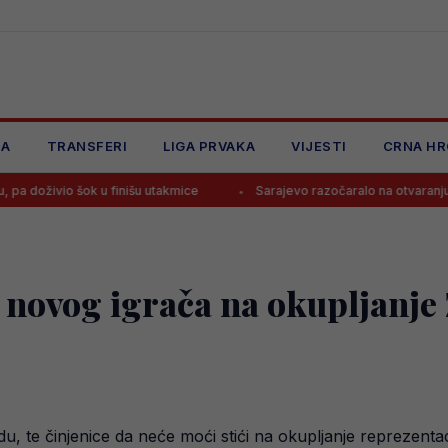
JA
TRANSFERI
LIGA PRVAKA
VIJESTI
CRNA HR
k u finišu utakmice
Sarajevo razočaralo na otvaranju sezone, tek b
 novog igrača na okupljanje 
u, te činjenice da neće moći stići na okupljanje reprezent