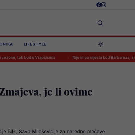
ONIKA
LIFESTYLE
od u Vrapčićima
Nije imao mjesta kod Barbareza, sinoć je postigao ha
Zmajeva, je li ovime
acije BiH, Savo Milošević je za naredne mečeve