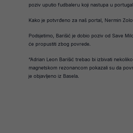
poziv uputio fudbaleru koji nastupa u portug
Kako je potvrđeno za naš portal, Nermin Zolot
Podsjetimo, Barišić je dobio poziv od Save Mi
će propustiti zbog povrede.
“Adrian Leon Barišić trebao bi izbivati nekolik
magnetskom rezonancom pokazali su da povreda 
je objavljeno iz Basela.