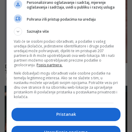
Personalizirano oglašavanje i sadržaj, mjerenje
oglašavanja i sadržaja, uvidi u publiku i razvoj usluga
Pohrana i/ili pristup podacima na uređaju
Saznajte više
Vaši će se osobni podaci obrađivati, a podatke s vašeg
uređaja (kolačiće, jedinstvene identifikatore i druge podatke
uređaja) može pohranjivati, dijeliti te im pristupati 207
partnera ili ih može upotrebljavati ova web-lokacija. Mi i naši
partneri možemo upotrebljavati precizne podatke o
geolociranju.
Popis partnera.
Neki dobavljači mogu obrađivati vaše osobne podatke na
temelju legitimnog interesa. Ako se ne slažete s tim, u
nastavku možete upravljati svojim opcijama. Potražite vezu pri
dnu ove stranice ili na izborniku web-lokacije za upravljanje
pristankom ili povlačenje pristanka u postavkama privatnosti i
kolačića.
Pristanak