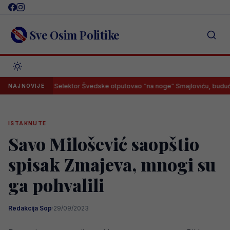
Skip
to
content
Sve Osim Politike
Selektor Švedske otputovao “na noge” Smajloviću, budući Zmaj 
NAJNOVIJE
ISTAKNUTE
Savo Milošević saopštio
spisak Zmajeva, mnogi su
ga pohvalili
Redakcija Sop
·
29/09/2023