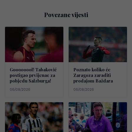
Povezane vijesti
Goooooool! Tabaković
Poznato koliko će
postigao prvijenac za
Zaragoza zaraditi
pobjedu Salzburga!
prodajom Baždara
06/08/2026
06/08/2026