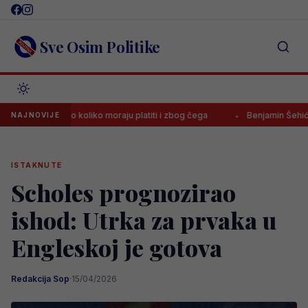
Skip
to
content
Sve Osim Politike
, evo koliko moraju platiti i zbog čega
Benjamin Šehić poražen četv
NAJNOVIJE
ISTAKNUTE
Scholes prognozirao
ishod: Utrka za prvaka u
Engleskoj je gotova
Redakcija Sop
·
15/04/2026