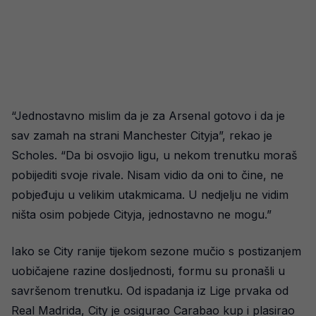
“Jednostavno mislim da je za Arsenal gotovo i da je
sav zamah na strani Manchester Cityja”, rekao je
Scholes. “Da bi osvojio ligu, u nekom trenutku moraš
pobijediti svoje rivale. Nisam vidio da oni to čine, ne
pobjeđuju u velikim utakmicama. U nedjelju ne vidim
ništa osim pobjede Cityja, jednostavno ne mogu.”
Iako se City ranije tijekom sezone mučio s postizanjem
uobičajene razine dosljednosti, formu su pronašli u
savršenom trenutku. Od ispadanja iz Lige prvaka od
Real Madrida, City je osigurao Carabao kup i plasirao