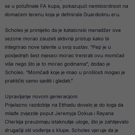
se u polufinale FA kupa, pokazujući nemilosrdnost na
domaćem terenu koja je definirala Guardiolinu eru.
Scholes je primijetio da je katalonski menadžer ove
sezone morao zauzeti aktivniji pristup kako bi
integrirao nove talente u svoj sustav. “Pep je u
posljednjih šest mjeseci morao trenirati ovu momčad
više nego što je to morao godinama”, dodao je
Scholes. “Momčadi koje je imao u prošlosti mogao je
praktički samo sjediti i gledati.”
Upravljanje novom generacijom
Prijelazno razdoblje na Etihadu dovelo je do toga da
mlađe zvijezde poput Jeremyja Dokua i Rayana
Cherkija preuzimaju istaknutije uloge, što je zahtijevalo
drugačiji stil vođenja s klupe. Scholes vjeruje da je