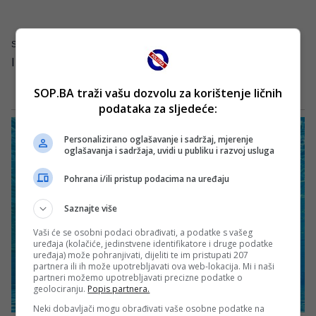
Standings provided by
Sofascore
Index.hr
SOP.BA traži vašu dozvolu za korištenje ličnih
podataka za sljedeće:
Personalizirano oglašavanje i sadržaj, mjerenje
oglašavanja i sadržaja, uvidi u publiku i razvoj usluga
Pohrana i/ili pristup podacima na uređaju
Saznajte više
Vaši će se osobni podaci obrađivati, a podatke s vašeg
uređaja (kolačiće, jedinstvene identifikatore i druge podatke
uređaja) može pohranjivati, dijeliti te im pristupati 207
partnera ili ih može upotrebljavati ova web-lokacija. Mi i naši
partneri možemo upotrebljavati precizne podatke o
geolociranju.
Popis partnera.
Neki dobavljači mogu obrađivati vaše osobne podatke na