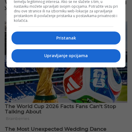
temelju legitimnog interesa. Ako se ne slažete s tim, u
nastavku možete upravljati svojim opcijama. Potražite vezu pri
dnu ove stranice ili na izborniku web-lokacije za upravljanje
pristankom ili povlačenje pristanka u postavkama privatnosti i
kolačića.
Pristanak
Upravljanje opcijama