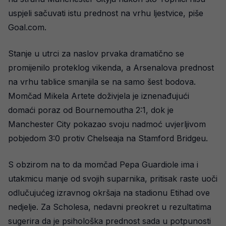
uspjeli sačuvati istu prednost na vrhu ljestvice, piše
Goal.com.
Stanje u utrci za naslov prvaka dramatično se
promijenilo proteklog vikenda, a Arsenalova prednost
na vrhu tablice smanjila se na samo šest bodova.
Momčad Mikela Artete doživjela je iznenađujući
domaći poraz od Bournemoutha 2:1, dok je
Manchester City pokazao svoju nadmoć uvjerljivom
pobjedom 3:0 protiv Chelseaja na Stamford Bridgeu.
S obzirom na to da momčad Pepa Guardiole ima i
utakmicu manje od svojih suparnika, pritisak raste uoči
odlučujućeg izravnog okršaja na stadionu Etihad ove
nedjelje. Za Scholesa, nedavni preokret u rezultatima
sugerira da je psihološka prednost sada u potpunosti