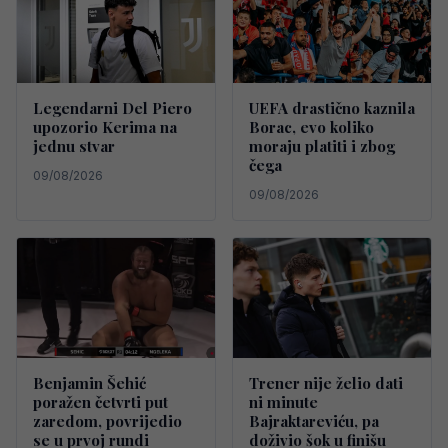
Legendarni Del Piero
UEFA drastično kaznila
upozorio Kerima na
Borac, evo koliko
jednu stvar
moraju platiti i zbog
čega
09/08/2026
09/08/2026
Benjamin Šehić
Trener nije želio dati
poražen četvrti put
ni minute
zaredom, povrijedio
Bajraktareviću, pa
se u prvoj rundi
doživio šok u finišu