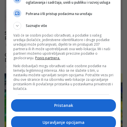
oglašavanja i sadržaja, uvidi u publiku i razvoj usluga
Pohrana i/ili pristup podacima na uređaju
Saznajte više
Vaši će se osobni podaci obrađivati, a podatke s vašeg
uređaja (kolačiće, jedinstvene identifikatore i druge podatke
uređaja) može pohranjivati, dijeliti te im pristupati 207
partnera ili ih može upotrebljavati ova web-lokacija. Mi i naši
partneri možemo upotrebljavati precizne podatke o
geolociranju.
Popis partnera.
Neki dobavljači mogu obrađivati vaše osobne podatke na
temelju legitimnog interesa. Ako se ne slažete s tim, u
nastavku možete upravljati svojim opcijama. Potražite vezu pri
dnu ove stranice ili na izborniku web-lokacije za upravljanje
pristankom ili povlačenje pristanka u postavkama privatnosti i
kolačića.
Pristanak
Upravljanje opcijama