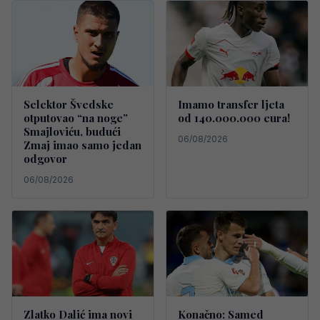
Selektor Švedske
Imamo transfer ljeta
otputovao “na noge”
od 140.000.000 eura!
Smajloviću, budući
06/08/2026
Zmaj imao samo jedan
odgovor
06/08/2026
Zlatko Dalić ima novi
Konačno: Samed