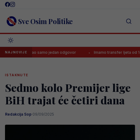
Skip
to
content
Sve Osim Politike
ći Zmaj imao samo jedan odgovor
Imamo transfer ljeta od 140.000.
NAJNOVIJE
ISTAKNUTE
Sedmo kolo Premijer lige
BiH trajat će četiri dana
Redakcija Sop
·
09/09/2025