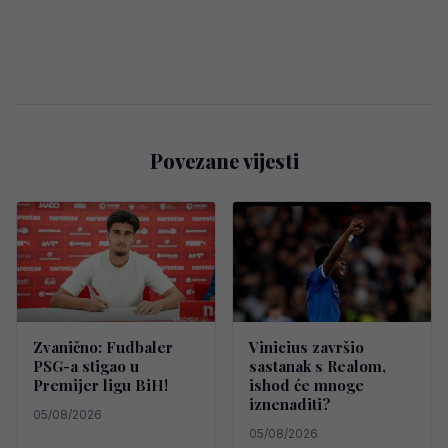
Povezane vijesti
Zvanično: Fudbaler
Vinicius završio
PSG-a stigao u
sastanak s Realom,
Premijer ligu BiH!
ishod će mnoge
iznenaditi?
05/08/2026
05/08/2026