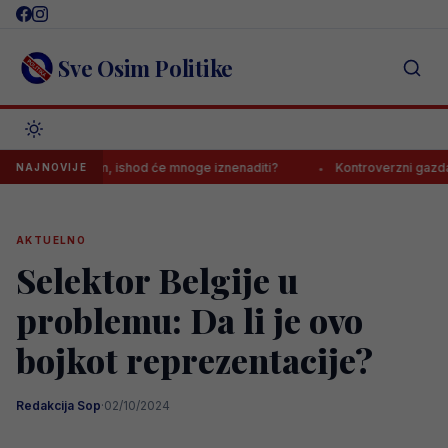
Skip
to
content
Sve Osim Politike
ak s Realom, ishod će mnoge iznenaditi?
Kontroverzni gazda s Balk
NAJNOVIJE
AKTUELNO
Selektor Belgije u
problemu: Da li je ovo
bojkot reprezentacije?
Redakcija Sop
·
02/10/2024