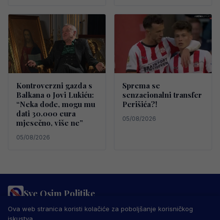
Kontroverzni gazda s
Sprema se
Balkana o Jovi Lukiću:
senzacionalni transfer
“Neka dođe, mogu mu
Perišića?!
dati 30.000 eura
05/08/2026
mjesečno, više ne”
05/08/2026
Sve Osim Politike
PRAVILA PRIVATNOSTI
MARKETING
USLOVI KORIŠTENJA
Ova web stranica koristi kolačiće za poboljšanje korisničkog
IMPRESSUM
KONTAKT
iskustva.