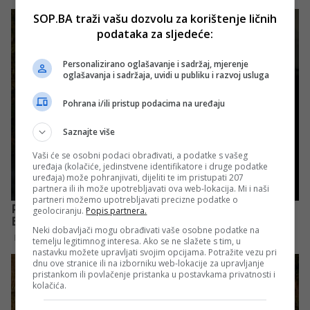
SOP.BA traži vašu dozvolu za korištenje ličnih
podataka za sljedeće:
Personalizirano oglašavanje i sadržaj, mjerenje
oglašavanja i sadržaja, uvidi u publiku i razvoj usluga
Pohrana i/ili pristup podacima na uređaju
Saznajte više
Vaši će se osobni podaci obrađivati, a podatke s vašeg
uređaja (kolačiće, jedinstvene identifikatore i druge podatke
uređaja) može pohranjivati, dijeliti te im pristupati 207
partnera ili ih može upotrebljavati ova web-lokacija. Mi i naši
partneri možemo upotrebljavati precizne podatke o
geolociranju.
Popis partnera.
Neki dobavljači mogu obrađivati vaše osobne podatke na
temelju legitimnog interesa. Ako se ne slažete s tim, u
nastavku možete upravljati svojim opcijama. Potražite vezu pri
dnu ove stranice ili na izborniku web-lokacije za upravljanje
pristankom ili povlačenje pristanka u postavkama privatnosti i
kolačića.