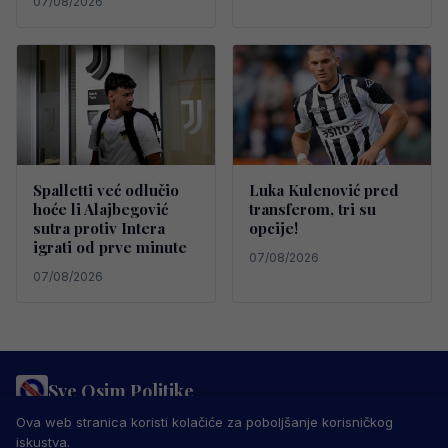
07/08/2026
Spalletti već odlučio
Luka Kulenović pred
hoće li Alajbegović
transferom, tri su
sutra protiv Intera
opcije!
igrati od prve minute
07/08/2026
07/08/2026
Sve Osim Politike
PRAVILA PRIVATNOSTI
MARKETING
USLOVI KORIŠTENJA
Ova web stranica koristi kolačiće za poboljšanje korisničkog
IMPRESSUM
KONTAKT
iskustva.