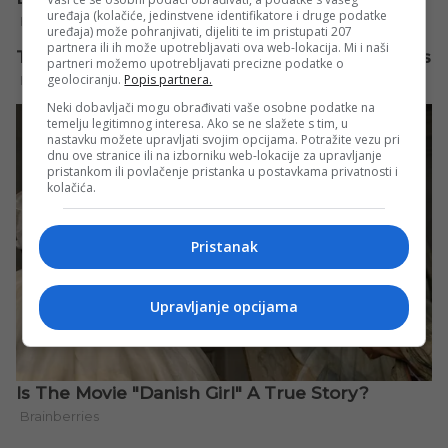
uređaja (kolačiće, jedinstvene identifikatore i druge podatke
uređaja) može pohranjivati, dijeliti te im pristupati 207
partnera ili ih može upotrebljavati ova web-lokacija. Mi i naši
partneri možemo upotrebljavati precizne podatke o
geolociranju.
Popis partnera.
Neki dobavljači mogu obrađivati vaše osobne podatke na
temelju legitimnog interesa. Ako se ne slažete s tim, u
nastavku možete upravljati svojim opcijama. Potražite vezu pri
dnu ove stranice ili na izborniku web-lokacije za upravljanje
pristankom ili povlačenje pristanka u postavkama privatnosti i
kolačića.
Pristanak
Upravljanje opcijama