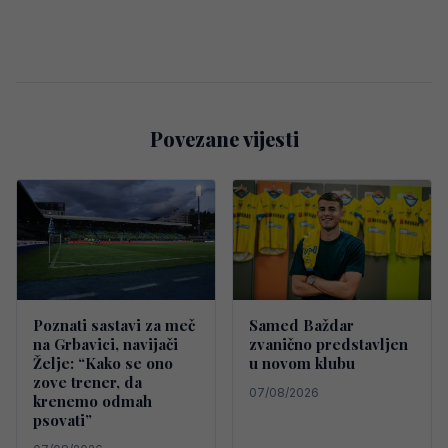
Povezane vijesti
Poznati sastavi za meč
Samed Baždar
na Grbavici, navijači
zvanično predstavljen
Želje: “Kako se ono
u novom klubu
zove trener, da
07/08/2026
krenemo odmah
psovati”