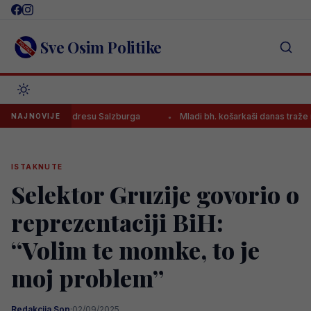
Skip
to
content
Sve Osim Politike
jenac u dresu Salzburga
Mladi bh. košarkaši danas traže novu pobj
NAJNOVIJE
ISTAKNUTE
Selektor Gruzije govorio o
reprezentaciji BiH:
“Volim te momke, to je
moj problem”
Redakcija Sop
·
02/09/2025