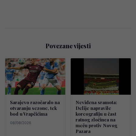
Povezane vijesti
Sarajevo razočaralo na
Neviđena sramota:
otvaranju sezone, tek
Delije napravile
bod u Vrapčićima
koreografiju u čast
ratnog zločinca na
08/08/2026
meču protiv Novog
Pazara