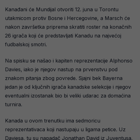
Kanađani će Mundijal otvoriti 12. juna u Torontu
utakmicom protiv Bosne i Hercegovine, a Marsch će
nakon završetka priprema skratiti roster na konačnih
26 igrača koji će predstavljati Kanadu na najvećoj
fudbalskoj smotri.
Na spisku se našao i kapiten reprezentacije Alphonso
Davies, iako je njegov nastup na prvenstvu pod
znakom pitanja zbog povrede. Sjajni bek Bayerna
jedan je od ključnih igrača kanadske selekcije i njegov
eventualni izostanak bio bi veliki udarac za domaćina
turnira.
Kanada u ovom trenutku ima sedmoricu
reprezentativaca koji nastupaju u ligama petice. Uz
Daviesa, tu su napadač Jonathan David iz Juventusa,