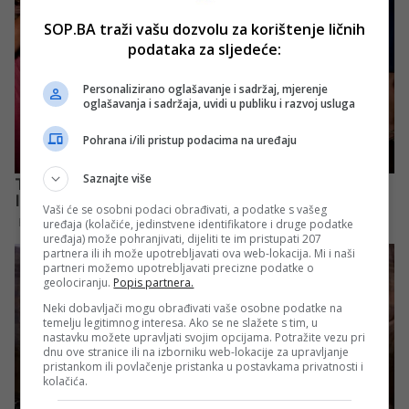
SOP.BA traži vašu dozvolu za korištenje ličnih
podataka za sljedeće:
Personalizirano oglašavanje i sadržaj, mjerenje
oglašavanja i sadržaja, uvidi u publiku i razvoj usluga
Pohrana i/ili pristup podacima na uređaju
Saznajte više
Vaši će se osobni podaci obrađivati, a podatke s vašeg
uređaja (kolačiće, jedinstvene identifikatore i druge podatke
uređaja) može pohranjivati, dijeliti te im pristupati 207
partnera ili ih može upotrebljavati ova web-lokacija. Mi i naši
partneri možemo upotrebljavati precizne podatke o
geolociranju.
Popis partnera.
Neki dobavljači mogu obrađivati vaše osobne podatke na
temelju legitimnog interesa. Ako se ne slažete s tim, u
nastavku možete upravljati svojim opcijama. Potražite vezu pri
dnu ove stranice ili na izborniku web-lokacije za upravljanje
pristankom ili povlačenje pristanka u postavkama privatnosti i
kolačića.