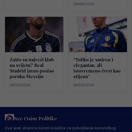
08/08/2026
Zašto su najveći klub
“Toliko je smiren i
na svijetu? Real
elegantan, ali
Madrid javno poslao
istovremeno čvrst kao
poruku Messiju
stijena”
08/08/2026
08/08/2026
Sve Osim Politike
PRAVILA PRIVATNOSTI
MARKETING
USLOVI KORIŠTENJA
Ova web stranica koristi kolačiće za poboljšanje korisničkog
IMPRESSUM
KONTAKT