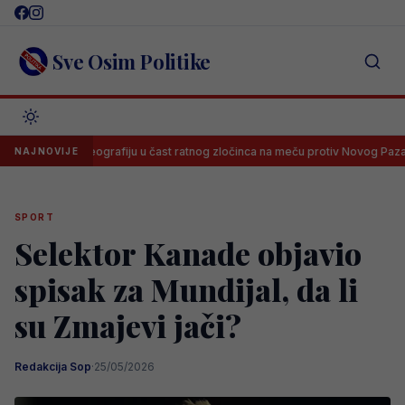
Skip
to
content
Sve Osim Politike
le koreografiju u čast ratnog zločinca na meču protiv Novog Pazara
NAJNOVIJE
SPORT
Selektor Kanade objavio
spisak za Mundijal, da li
su Zmajevi jači?
Redakcija Sop
·
25/05/2026