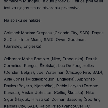
domaćem Mundijalu, a duel protiv BiH bit će prvi veliki
test za njegov tim na otvaranju prvenstva.
Na spisku se nalaze:
Golmani: Maxime Crepeau (Orlando City, SAD), Dayne
St. Clair (Inter Miami, SAD), Owen Goodman
(Barnsley, Engleska)
Odbrana: Moise Bombito (Nice, Francuska), Derek
Cornelius (Ranges, Škotska), Luc De Fougerolles
(Dender, Belgija), Joel Waterman (Chicago Fire, SAD),
Alfie Jones (Middlesbrough, Engleska), Alphonso
Davies (Bayern, Njemačka), Richie Laryea (Toronto,
Kanada), Alistair Johnston (Celtic, Škotska), Niko
Sigur (Hajduk, Hrvatska), Zorhan Bassong (Sporting
Kansas City, SAD), Ralph Priso (Vancouver FC,