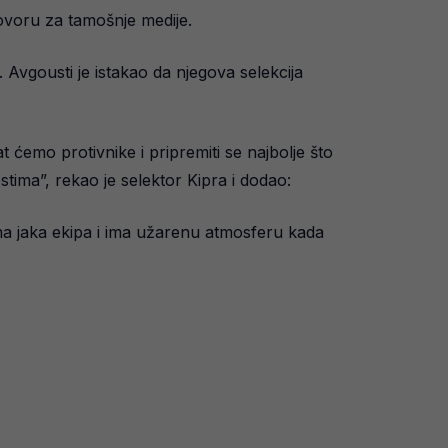
govoru za tamošnje medije.
Avgousti je istakao da njegova selekcija
at ćemo protivnike i pripremiti se najbolje što
tima”, rekao je selektor Kipra i dodao:
a jaka ekipa i ima užarenu atmosferu kada