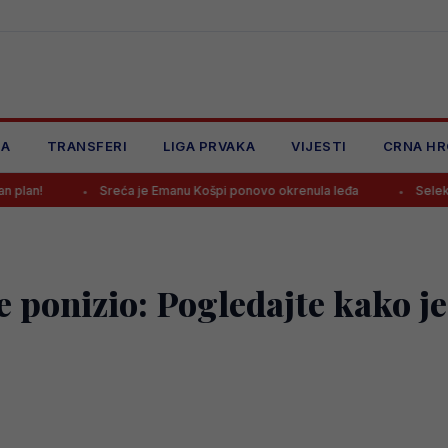
JA
TRANSFERI
LIGA PRVAKA
VIJESTI
CRNA HR
Sreća je Emanu Košpi ponovo okrenula leđa
Selektor Švedske o
je ponizio: Pogledajte kako 