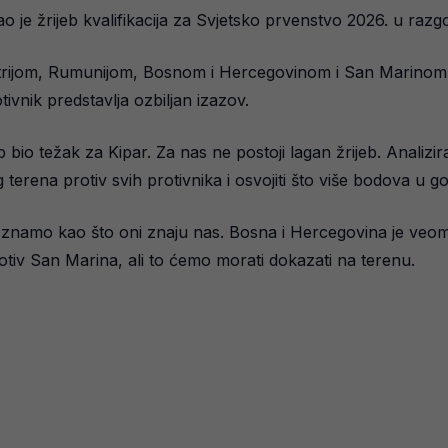
o je žrijeb kvalifikacija za Svjetsko prvenstvo 2026. u raz
strijom, Rumunijom, Bosnom i Hercegovinom i San Marinom. 
ivnik predstavlja ozbiljan izazov.
b bio težak za Kipar. Za nas ne postoji lagan žrijeb. Analizir
rena protiv svih protivnika i osvojiti što više bodova u gos
 znamo kao što oni znaju nas. Bosna i Hercegovina je veom
otiv San Marina, ali to ćemo morati dokazati na terenu.