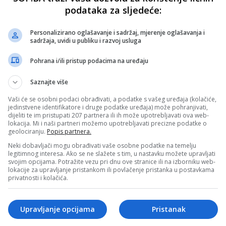
podataka za sljedeće:
Personalizirano oglašavanje i sadržaj, mjerenje oglašavanja i
sadržaja, uvidi u publiku i razvoj usluga
Pohrana i/ili pristup podacima na uređaju
Saznajte više
Vaši će se osobni podaci obrađivati, a podatke s vašeg uređaja (kolačiće,
jedinstvene identifikatore i druge podatke uređaja) može pohranjivati,
dijeliti te im pristupati 207 partnera ili ih može upotrebljavati ova web-
lokacija. Mi i naši partneri možemo upotrebljavati precizne podatke o
geolociranju.
Popis partnera.
Neki dobavljači mogu obrađivati vaše osobne podatke na temelju
legitimnog interesa. Ako se ne slažete s tim, u nastavku možete upravljati
svojim opcijama. Potražite vezu pri dnu ove stranice ili na izborniku web-
lokacije za upravljanje pristankom ili povlačenje pristanka u postavkama
privatnosti i kolačića.
Upravljanje opcijama
Pristanak