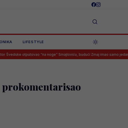
ONIKA
LIFESTYLE
tputovao “na noge” Smajloviću, budući Zmaj imao samo jedan odgovor
je prokomentarisao