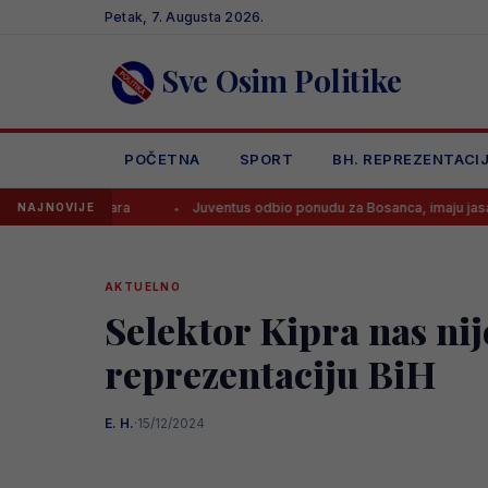
Skip
Petak, 7. Augusta 2026.
to
content
Sve Osim Politike
POČETNA
SPORT
BH. REPREZENTACI
aždara
Juventus odbio ponudu za Bosanca, imaju jasan plan!
NAJNOVIJE
AKTUELNO
Selektor Kipra nas ni
reprezentaciju BiH
E. H.
·
15/12/2024