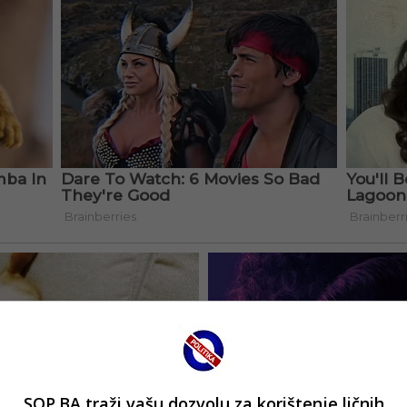
SOP.BA traži vašu dozvolu za korištenje ličnih