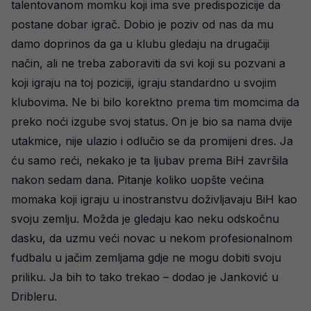
talentovanom momku koji ima sve predispozicije da
postane dobar igrač. Dobio je poziv od nas da mu
damo doprinos da ga u klubu gledaju na drugačiji
način, ali ne treba zaboraviti da svi koji su pozvani a
koji igraju na toj poziciji, igraju standardno u svojim
klubovima. Ne bi bilo korektno prema tim momcima da
preko noći izgube svoj status. On je bio sa nama dvije
utakmice, nije ulazio i odlučio se da promijeni dres. Ja
ću samo reći, nekako je ta ljubav prema BiH završila
nakon sedam dana. Pitanje koliko uopšte većina
momaka koji igraju u inostranstvu doživljavaju BiH kao
svoju zemlju. Možda je gledaju kao neku odskočnu
dasku, da uzmu veći novac u nekom profesionalnom
fudbalu u jačim zemljama gdje ne mogu dobiti svoju
priliku. Ja bih to tako trekao – dodao je Janković u
Dribleru.