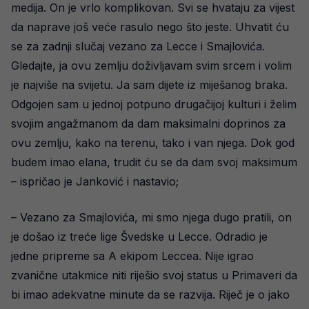
medija. On je vrlo komplikovan. Svi se hvataju za vijest
da naprave još veće rasulo nego što jeste. Uhvatit ću
se za zadnji slučaj vezano za Lecce i Smajlovića.
Gledajte, ja ovu zemlju doživljavam svim srcem i volim
je najviše na svijetu. Ja sam dijete iz miješanog braka.
Odgojen sam u jednoj potpuno drugačijoj kulturi i želim
svojim angažmanom da dam maksimalni doprinos za
ovu zemlju, kako na terenu, tako i van njega. Dok god
budem imao elana, trudit ću se da dam svoj maksimum
– ispričao je Janković i nastavio;
– Vezano za Smajlovića, mi smo njega dugo pratili, on
je došao iz treće lige Švedske u Lecce. Odradio je
jedne pripreme sa A ekipom Leccea. Nije igrao
zvanične utakmice niti riješio svoj status u Primaveri da
bi imao adekvatne minute da se razvija. Riječ je o jako