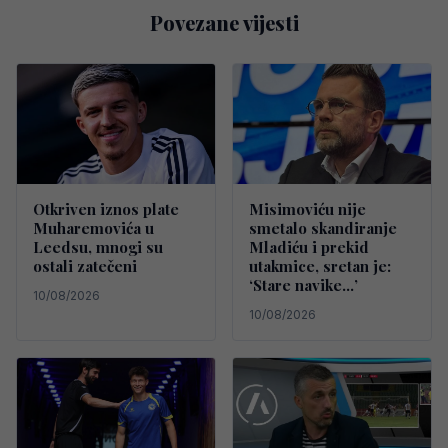
Povezane vijesti
Otkriven iznos plate
Misimoviću nije
Muharemovića u
smetalo skandiranje
Leedsu, mnogi su
Mladiću i prekid
ostali zatečeni
utakmice, sretan je:
‘Stare navike…’
10/08/2026
10/08/2026