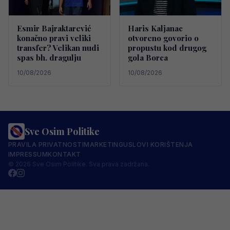
Esmir Bajraktarević
Haris Kaljanac
konačno pravi veliki
otvoreno govorio o
transfer? Velikan nudi
propustu kod drugog
spas bh. dragulju
gola Borca
10/08/2026
10/08/2026
Sve Osim Politike
PRAVILA PRIVATNOSTI
MARKETING
USLOVI KORIŠTENJA
IMPRESSUM
KONTAKT
© 2026 Sve Osim Politike. Sva prava zadržana.