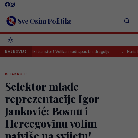
Skip
to
content
Sve Osim Politike
 transfer? Velikan nudi spas bh. dragulju
Haris Kaljanac otvoreno 
NAJNOVIJE
ISTAKNUTE
Selektor mlade
reprezentacije Igor
Janković: Bosnu i
Hercegovinu volim
najviše na svijetu!