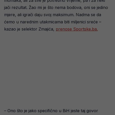
momaka, ali za sve je potrebno vrijeme, pa i za neki
jači rezultat. Žao mi je što nema bodova, oni se jedino
mjere, ali igrači daju svoj maksimum. Nadma se da
ćemo u narednim utakmicama biti miljenici sreće –
kazao je selektor Zmajića,
prenose Sportske.ba.
– Ono što je jako specifično u BiH jeste taj govor