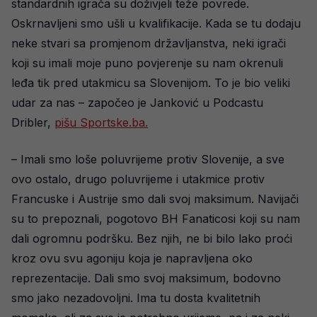
standardnih igrača su doživjeli teže povrede.
Oskrnavljeni smo ušli u kvalifikacije. Kada se tu dodaju
neke stvari sa promjenom državljanstva, neki igrači
koji su imali moje puno povjerenje su nam okrenuli
leđa tik pred utakmicu sa Slovenijom. To je bio veliki
udar za nas – započeo je Janković u Podcastu
Dribler,
pišu Sportske.ba.
– Imali smo loše poluvrijeme protiv Slovenije, a sve
ovo ostalo, drugo poluvrijeme i utakmice protiv
Francuske i Austrije smo dali svoj maksimum. Navijači
su to prepoznali, pogotovo BH Fanaticosi koji su nam
dali ogromnu podršku. Bez njih, ne bi bilo lako proći
kroz ovu svu agoniju koja je napravljena oko
reprezentacije. Dali smo svoj maksimum, bodovno
smo jako nezadovoljni. Ima tu dosta kvalitetnih