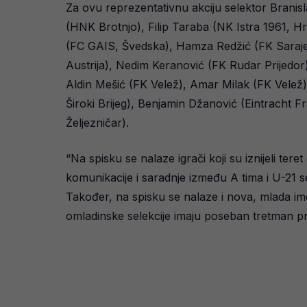
Za ovu reprezentativnu akciju selektor Branis
(HNK Brotnjo), Filip Taraba (NK Istra 1961, H
(FC GAIS, Švedska), Hamza Redžić (FK Sarajev
Austrija), Nedim Keranović (FK Rudar Prijedor)
Aldin Mešić (FK Velež), Amar Milak (FK Velež
Široki Brijeg), Benjamin Džanović (Eintracht 
Željezničar).
“Na spisku se nalaze igrači koji su iznijeli ter
komunikacije i saradnje između A tima i U-21 s
Također, na spisku se nalaze i nova, mlada imen
omladinske selekcije imaju poseban tretman pril