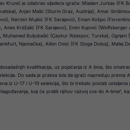
lav Krunić je odabrao sljedeće igrače: Mladen Jurkas (FK B
rvatska), Arjan Malić (Sturm Graz, Austrija), Amar Ibrišimo
o), Nermin Mujkić (FK Sarajevo), Eman Košpo (Fiorentina, 
, Anes Krdžalić (FK Sarajevo), Emin Kujović (Wolfsberger A
), Muhamed Buljubašić (Çaykur Rizespor, Turska), Ognjen 
Frankfurt, Njemačka), Albin Omić (FK Sloga Doboj), Matej 
et dosadašnjih kvalifikacija, uz pojačanja iz A tima, što sma
elekcije. Do sada je praksa bila da igrači napreduju prema 
a iz U-17 i U-19 selekcija, što bi trebalo postati ustaljena
agođavanja, koji će pratiti njihov razvoj sve do A-tima“, ka