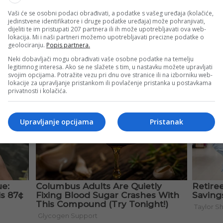
Vaši će se osobni podaci obrađivati, a podatke s vašeg uređaja (kolačiće,
ing centru NSBiH u Zenici, gdje će obaviti pripreme za preds
jedinstvene identifikatore i druge podatke uređaja) može pohranjivati,
dijeliti te im pristupati 207 partnera ili ih može upotrebljavati ova web-
lokacija. Mi i naši partneri možemo upotrebljavati precizne podatke o
geolociranju.
Popis partnera.
Neki dobavljači mogu obrađivati vaše osobne podatke na temelju
legitimnog interesa. Ako se ne slažete s tim, u nastavku možete upravljati
svojim opcijama. Potražite vezu pri dnu ove stranice ili na izborniku web-
lokacije za upravljanje pristankom ili povlačenje pristanka u postavkama
privatnosti i kolačića.
Upravljanje opcijama
Pristanak