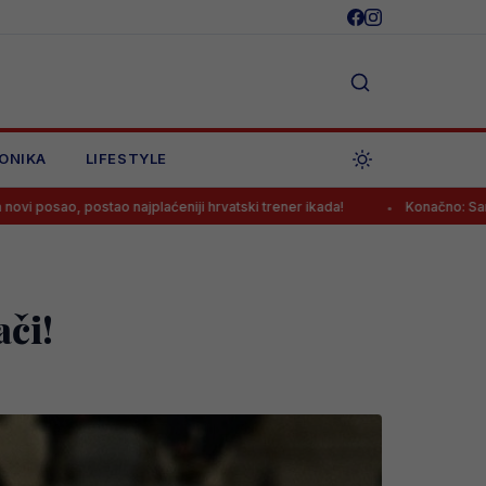
ONIKA
LIFESTYLE
o najplaćeniji hrvatski trener ikada!
Konačno: Samed Baždar ima no
ači!