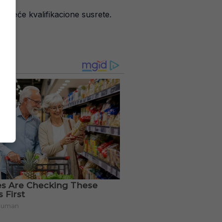
tojeće kvalifikacione susrete.