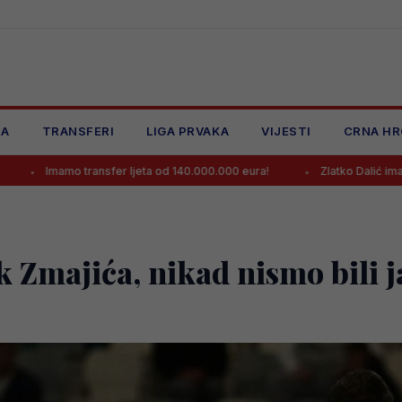
JA
TRANSFERI
LIGA PRVAKA
VIJESTI
CRNA HR
nsfer ljeta od 140.000.000 eura!
Zlatko Dalić ima novi posao, posta
k Zmajića, nikad nismo bili j