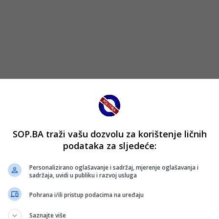
tako ‘preskočio’ u19 selekciju i odmah je pozvsn u U21.
SOP.BA traži vašu dozvolu za korištenje ličnih
valifikacija i dvije takmičarski veoma važne utakmice koje
podataka za sljedeće:
upljanje u Zenici, gdje ćemo odabrati najbolji način i stil 
Personalizirano oglašavanje i sadržaj, mjerenje oglašavanja i
sadržaja, uvidi u publiku i razvoj usluga
enijom, a tek nakon toga na susretu sa Izraelom. Riječ je 
Pohrana i/ili pristup podacima na uređaju
mosferu koja je do sada bila naš pokretač, možemo se nadati
Saznajte više