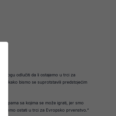
 mogu odlučiti da li ostajemo u trci za
igre kako bismo se suprotstavili predstojećim
o ekipama sa kojima se može igrati, jer smo
 da ćemo ostati u trci za Evropsko prvenstvo.“