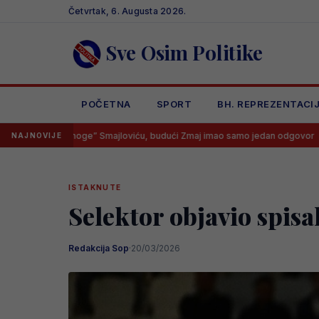
Skip
Četvrtak, 6. Augusta 2026.
to
content
Sve Osim Politike
POČETNA
SPORT
BH. REPREZENTACI
oge” Smajloviću, budući Zmaj imao samo jedan odgovor
Imamo tra
NAJNOVIJE
ISTAKNUTE
Selektor objavio spisa
Redakcija Sop
·
20/03/2026