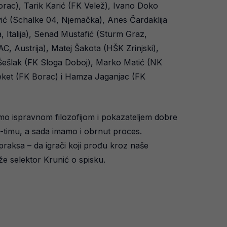
orac), Tarik Karić (FK Velež), Ivano Doko
vić (Schalke 04, Njemačka), Anes Čardaklija
Italija), Senad Mustafić (Sturm Graz,
C, Austrija), Matej Šakota (HŠK Zrinjski),
Šešlak (FK Sloga Doboj), Marko Matić (NK
Deket (FK Borac) i Hamza Jaganjac (FK
tramo ispravnom filozofijom i pokazateljem dobre
A-timu, a sada imamo i obrnut proces.
 praksa – da igrači koji prođu kroz naše
že selektor Krunić o spisku.