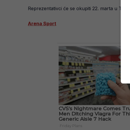
Reprezentativci će se okupiti 22. marta u Tren
Arena Sport