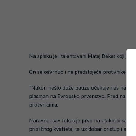
Na spisku je i talentovani Matej Deket koji je 
On se osvrnuo i na predstojeće protivnike:
“Nakon nešto duže pauze očekuje nas nastavak k
plasman na Evropsko prvenstvo. Pred nama je ok
protivnicima.
Naravno, sav fokus je prvo na utakmici sa Slov
približnog kvaliteta, te uz dobar pristup i at