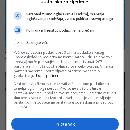
podataka za sljedeće:
Personalizirano oglašavanje i sadržaj, mjerenje
oglašavanja i sadržaja, uvidi u publiku i razvoj usluga
Pohrana i/ili pristup podacima na uređaju
Saznajte više
Vaši će se osobni podaci obrađivati, a podatke s vašeg
uređaja (kolačiće, jedinstvene identifikatore i druge podatke
uređaja) može pohranjivati, dijeliti te im pristupati 207
partnera ili ih može upotrebljavati ova web-lokacija. Mi i naši
partneri možemo upotrebljavati precizne podatke o
geolociranju.
Popis partnera.
Neki dobavljači mogu obrađivati vaše osobne podatke na
temelju legitimnog interesa. Ako se ne slažete s tim, u
nastavku možete upravljati svojim opcijama. Potražite vezu pri
dnu ove stranice ili na izborniku web-lokacije za upravljanje
pristankom ili povlačenje pristanka u postavkama privatnosti i
kolačića.
Pristanak