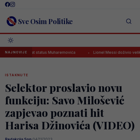
Skip
to
content
Sve Osim Politike
eipziga, poznat status Muharemovića
Lionel Messi doživio veliku po
NAJNOVIJE
ISTAKNUTE
Selektor proslavio novu
funkciju: Savo Milošević
zapjevao poznati hit
Harisa Džinovića (VIDEO)
Redakcija Sop
·
04/11/2023