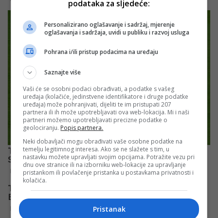
podataka za sljedeće:
Personalizirano oglašavanje i sadržaj, mjerenje
oglašavanja i sadržaja, uvidi u publiku i razvoj usluga
Pohrana i/ili pristup podacima na uređaju
Saznajte više
Vaši će se osobni podaci obrađivati, a podatke s vašeg
uređaja (kolačiće, jedinstvene identifikatore i druge podatke
uređaja) može pohranjivati, dijeliti te im pristupati 207
partnera ili ih može upotrebljavati ova web-lokacija. Mi i naši
partneri možemo upotrebljavati precizne podatke o
geolociranju.
Popis partnera.
Neki dobavljači mogu obrađivati vaše osobne podatke na
temelju legitimnog interesa. Ako se ne slažete s tim, u
nastavku možete upravljati svojim opcijama. Potražite vezu pri
dnu ove stranice ili na izborniku web-lokacije za upravljanje
pristankom ili povlačenje pristanka u postavkama privatnosti i
kolačića.
Pristanak