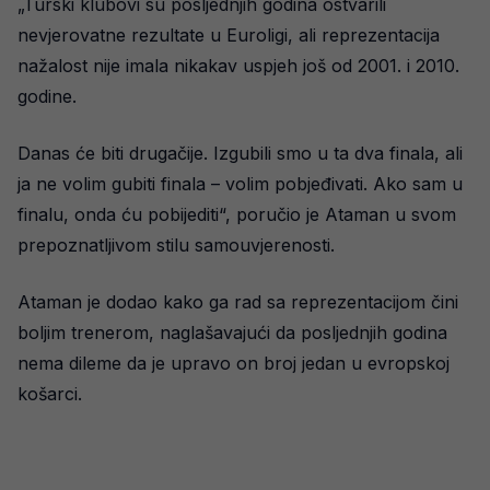
„Turski klubovi su posljednjih godina ostvarili
nevjerovatne rezultate u Euroligi, ali reprezentacija
nažalost nije imala nikakav uspjeh još od 2001. i 2010.
godine.
Danas će biti drugačije. Izgubili smo u ta dva finala, ali
ja ne volim gubiti finala – volim pobjeđivati. Ako sam u
finalu, onda ću pobijediti“, poručio je Ataman u svom
prepoznatljivom stilu samouvjerenosti.
Ataman je dodao kako ga rad sa reprezentacijom čini
boljim trenerom, naglašavajući da posljednjih godina
nema dileme da je upravo on broj jedan u evropskoj
košarci.