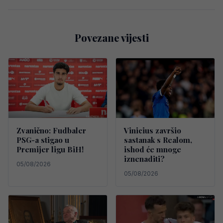
Povezane vijesti
Zvanično: Fudbaler
Vinicius završio
PSG-a stigao u
sastanak s Realom,
Premijer ligu BiH!
ishod će mnoge
iznenaditi?
05/08/2026
05/08/2026