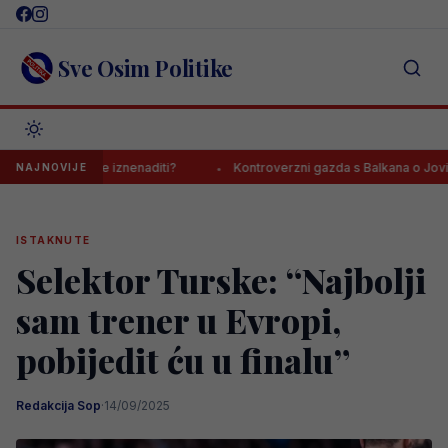
Skip
to
content
Sve Osim Politike
će mnoge iznenaditi?
Kontroverzni gazda s Balkana o Jovi Lukiću:
NAJNOVIJE
ISTAKNUTE
Selektor Turske: “Najbolji
sam trener u Evropi,
pobijedit ću u finalu”
Redakcija Sop
·
14/09/2025