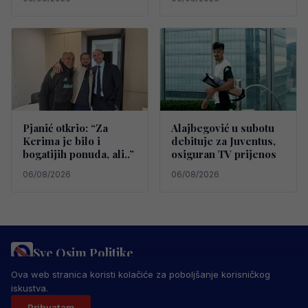
Pjanić otkrio: “Za
Alajbegović u subotu
Kerima je bilo i
debituje za Juventus,
bogatijih ponuda, ali..”
osiguran TV prijenos
06/08/2026
06/08/2026
Sve Osim Politike
PRAVILA PRIVATNOSTI
MARKETING
USLOVI KORIŠTENJA
Ova web stranica koristi kolačiće za poboljšanje korisničkog
IMPRESSUM
KONTAKT
iskustva.
© 2026 Sve Osim Politike. Sva prava zadržana.
Prihvatam