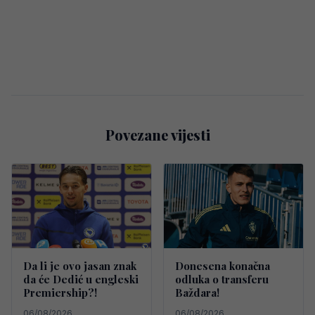
Povezane vijesti
Da li je ovo jasan znak
Donesena konačna
da će Dedić u engleski
odluka o transferu
Premiership?!
Baždara!
06/08/2026
06/08/2026