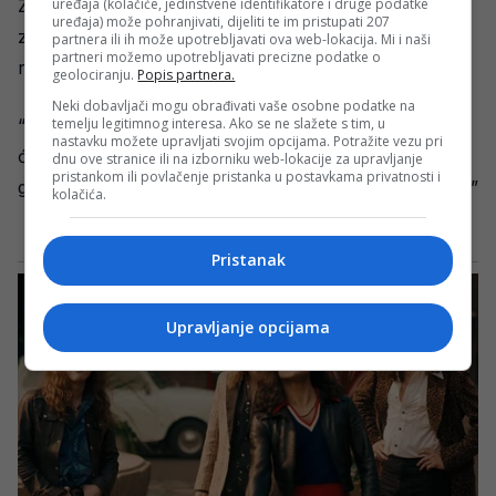
Za kraj je poslao jasnu poruku navijačima, ističući
uređaja (kolačiće, jedinstvene identifikatore i druge podatke
uređaja) može pohranjivati, dijeliti te im pristupati 207
zajedništvo kao jednu od najvećih snaga
partnera ili ih može upotrebljavati ova web-lokacija. Mi i naši
partneri možemo upotrebljavati precizne podatke o
reprezentacije.
geolociranju.
Popis partnera.
Neki dobavljači mogu obrađivati vaše osobne podatke na
“Samo neka sve bude isto kao što je uvijek bilo. Mi
temelju legitimnog interesa. Ako se ne slažete s tim, u
nastavku možete upravljati svojim opcijama. Potražite vezu pri
ćemo dati sve od sebe, a znamo da će oni pomoći šta
dnu ove stranice ili na izborniku web-lokacije za upravljanje
pristankom ili povlačenje pristanka u postavkama privatnosti i
god se dešavalo na terenu. Svi smo u ovome zajedno.”
kolačića.
Pristanak
Upravljanje opcijama