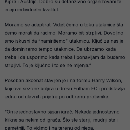
Kipra i Austrije. Dobro su defanzivno organizovani te
imaju individualni kvalitet.
Moramo se adaptirat. Vidjet ćemo u toku utakmice šta
ćemo morati da radimo. Moramo biti strpljivi. Dovoljno
smo iskusni da “namirišemo” utakmicu. Ključ za nas je
da dominiramo tempo utakmice. Da ubrzamo kada
treba i da usporimo kada treba i ponavljam da budemo
strpljivi. To je ključno i to se ne mijenja.”
Poseban akcenat stavljen je i na formu Harry Wilson,
koji ove sezone briljira u dresu Fulham FC i predstavlja
jednu od glavnih prijetnji po odbranu protivnika.
“On je jednostavno sjajan igrač. Nekada jednostavno
klikne sa nekim od igrača. Što ste stariji, mudriji ste i
pametniji. To vidimo i na terenu od njega.