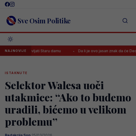
Skip
to
content
Sve Osim Politike
edstavljati Staru damu
Da li je ovo jasan znak da će Dedić u engle
NAJNOVIJE
ISTAKNUTE
Selektor Walesa uoči
utakmice: “Ako to budemo
uradili, bićemo u velikom
problemu”
Redakcija Sop
·
25/03/2026