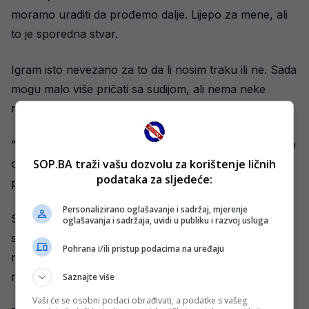
moramo uraditi da prođemo dalje. Lijepo za mene, ali
to je sporedna stvar.
Igram isto nevezano za to da li nosim traku ili ne. Sada
mogu malo više pričati sa sudijom, ali nema neke
razlike u mojoj igri“, kazao je Ampadu i dodao:
“Pričamo samo o Bosni i Hercegovini. Ako ne uradimo
ovo dobro onda nema naredne utakmice. Moramo
SOP.BA traži vašu dozvolu za korištenje ličnih
podataka za sljedeće:
proći dalje.
Personalizirano oglašavanje i sadržaj, mjerenje
Selektor je isti otkako je došao ovdje. Veoma je
oglašavanja i sadržaja, uvidi u publiku i razvoj usluga
spreman i znamo šta trebamo raditi u svakom
Pohrana i/ili pristup podacima na uređaju
momentu. Ima mnogo iskustva i imamo šta naučiti od
njega.”
Saznajte više
Vaši će se osobni podaci obrađivati, a podatke s vašeg