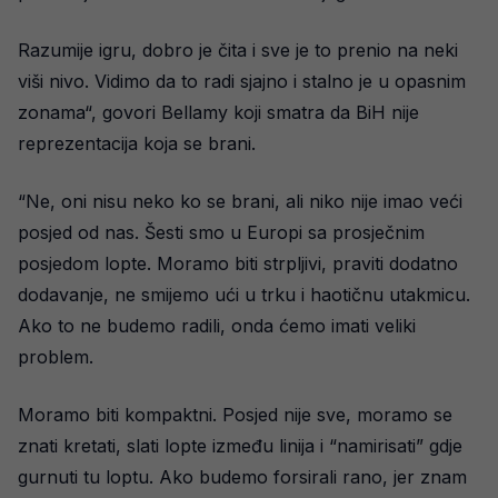
Razumije igru, dobro je čita i sve je to prenio na neki
viši nivo. Vidimo da to radi sjajno i stalno je u opasnim
zonama“, govori Bellamy koji smatra da BiH nije
reprezentacija koja se brani.
“Ne, oni nisu neko ko se brani, ali niko nije imao veći
posjed od nas. Šesti smo u Europi sa prosječnim
posjedom lopte. Moramo biti strpljivi, praviti dodatno
dodavanje, ne smijemo ući u trku i haotičnu utakmicu.
Ako to ne budemo radili, onda ćemo imati veliki
problem.
Moramo biti kompaktni. Posjed nije sve, moramo se
znati kretati, slati lopte između linija i “namirisati” gdje
gurnuti tu loptu. Ako budemo forsirali rano, jer znam