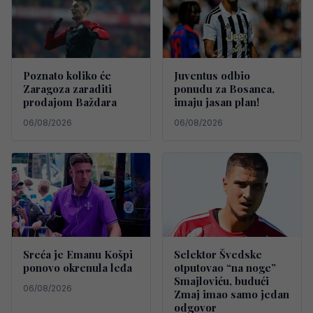
Poznato koliko će
Juventus odbio
Zaragoza zaraditi
ponudu za Bosanca,
prodajom Baždara
imaju jasan plan!
06/08/2026
06/08/2026
Sreća je Emanu Košpi
Selektor Švedske
ponovo okrenula leđa
otputovao “na noge”
Smajloviću, budući
06/08/2026
Zmaj imao samo jedan
odgovor