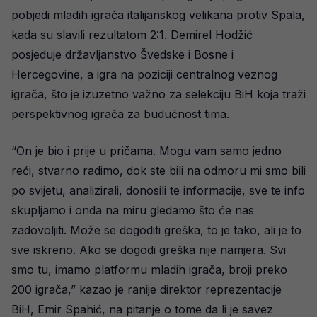
pobjedi mladih igrača italijanskog velikana protiv Spala,
kada su slavili rezultatom 2:1. Demirel Hodžić
posjeduje državljanstvo Švedske i Bosne i
Hercegovine, a igra na poziciji centralnog veznog
igrača, što je izuzetno važno za selekciju BiH koja traži
perspektivnog igrača za budućnost tima.
“On je bio i prije u pričama. Mogu vam samo jedno
reći, stvarno radimo, dok ste bili na odmoru mi smo bili
po svijetu, analizirali, donosili te informacije, sve te info
skupljamo i onda na miru gledamo što će nas
zadovoljiti. Može se dogoditi greška, to je tako, ali je to
sve iskreno. Ako se dogodi greška nije namjera. Svi
smo tu, imamo platformu mladih igrača, broji preko
200 igrača,” kazao je ranije direktor reprezentacije
BiH, Emir Spahić, na pitanje o tome da li je savez