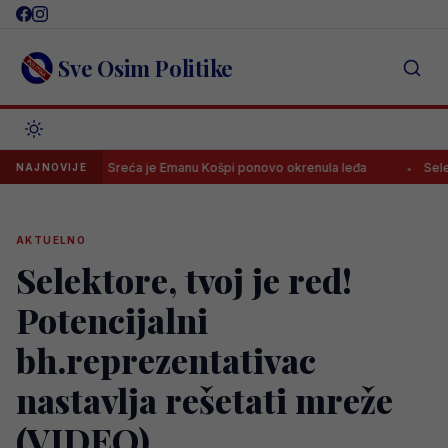
Skip
to
content
Sve Osim Politike
Sreća je Emanu Košpi ponovo okrenula leđa
Selektor Švedske
NAJNOVIJE
AKTUELNO
Selektore, tvoj je red!
Potencijalni
bh.reprezentativac
nastavlja rešetati mreže
(VIDEO)