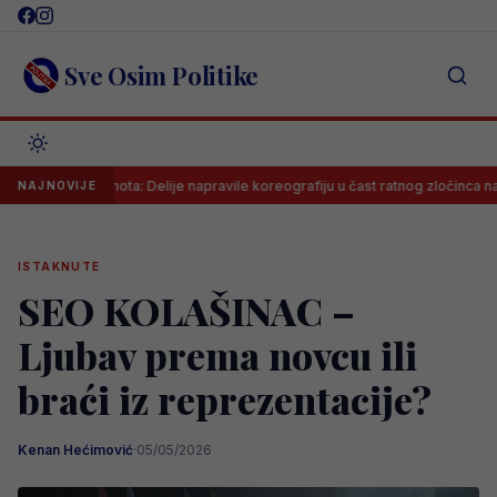
Skip
to
content
Sve Osim Politike
na sramota: Delije napravile koreografiju u čast ratnog zločinca na meču p
NAJNOVIJE
ISTAKNUTE
SEO KOLAŠINAC –
Ljubav prema novcu ili
braći iz reprezentacije?
Kenan Hećimović
·
05/05/2026