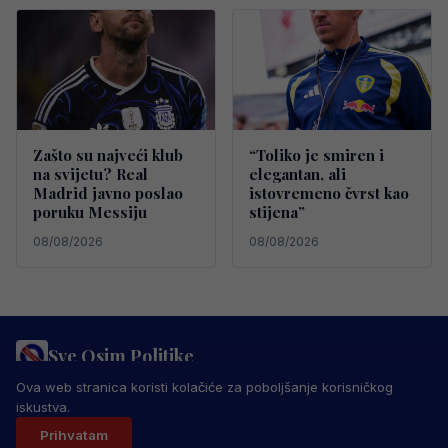
Zašto su najveći klub
“Toliko je smiren i
na svijetu? Real
elegantan, ali
Madrid javno poslao
istovremeno čvrst kao
poruku Messiju
stijena”
08/08/2026
08/08/2026
Sve Osim Politike
PRAVILA PRIVATNOSTI
MARKETING
USLOVI KORIŠTENJA
Ova web stranica koristi kolačiće za poboljšanje korisničkog
IMPRESSUM
KONTAKT
iskustva.
© 2026 Sve Osim Politike. Sva prava zadržana.
Prihvatam