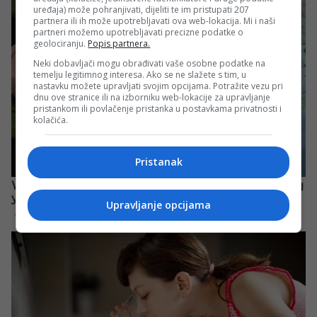
uređaja) može pohranjivati, dijeliti te im pristupati 207
partnera ili ih može upotrebljavati ova web-lokacija. Mi i naši
partneri možemo upotrebljavati precizne podatke o
geolociranju.
Popis partnera.
Neki dobavljači mogu obrađivati vaše osobne podatke na
temelju legitimnog interesa. Ako se ne slažete s tim, u
nastavku možete upravljati svojim opcijama. Potražite vezu pri
dnu ove stranice ili na izborniku web-lokacije za upravljanje
pristankom ili povlačenje pristanka u postavkama privatnosti i
kolačića.
Pristanak
Upravljanje opcijama