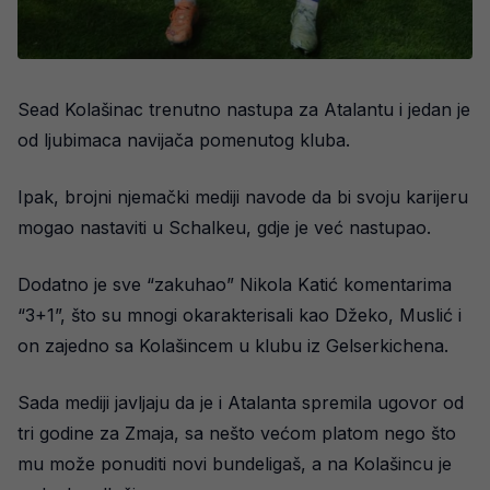
Sead Kolašinac trenutno nastupa za Atalantu i jedan je
od ljubimaca navijača pomenutog kluba.
Ipak, brojni njemački mediji navode da bi svoju karijeru
mogao nastaviti u Schalkeu, gdje je već nastupao.
Dodatno je sve “zakuhao” Nikola Katić komentarima
“3+1”, što su mnogi okarakterisali kao Džeko, Muslić i
on zajedno sa Kolašincem u klubu iz Gelserkichena.
Sada mediji javljaju da je i Atalanta spremila ugovor od
tri godine za Zmaja, sa nešto većom platom nego što
mu može ponuditi novi bundeligaš, a na Kolašincu je