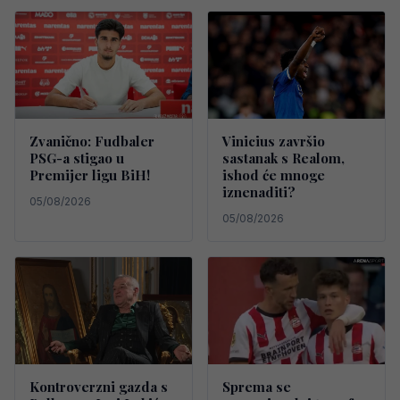
Zvanično: Fudbaler
Vinicius završio
PSG-a stigao u
sastanak s Realom,
Premijer ligu BiH!
ishod će mnoge
iznenaditi?
05/08/2026
05/08/2026
Kontroverzni gazda s
Sprema se