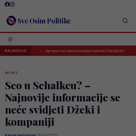
Skip
to
content
Sve Osim Politike
e ne”
Sprema se senzacionalni transfer Perišića?!
Sarajev
NAJNOVIJE
SPORT
Seo u Schalkeu? –
Najnovije informacije se
neće svidjeti Džeki i
kompaniji
Kenan Hećimović
·
18/05/2026