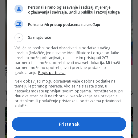
Personalizirano oglašavanje i sadržaj, mjerenje
oglašavanja i sadržaja, uvidi u publiku i razvoj usluga
Pohrana i/ili pristup podacima na uređaju
Saznajte više
Vaši će se osobni podaci obrađivati, a podatke s vašeg
uređaja (kolačiće, jedinstvene identifikatore i druge podatke
uređaja) može pohranjivati, dijeliti te im pristupati 207
partnera ili ih može upotrebljavati ova web-lokacija. Mi i naši
partneri možemo upotrebljavati precizne podatke o
geolociranju.
Popis partnera.
Neki dobavljači mogu obrađivati vaše osobne podatke na
temelju legitimnog interesa. Ako se ne slažete s tim, u
nastavku možete upravljati svojim opcijama. Potražite vezu pri
dnu ove stranice ili na izborniku web-lokacije za upravljanje
pristankom ili povlačenje pristanka u postavkama privatnosti i
kolačića.
Pristanak