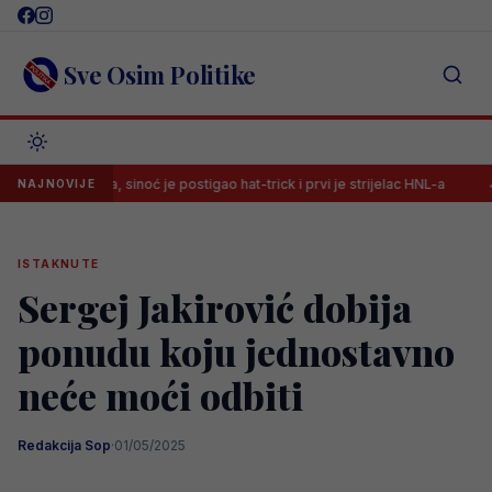
Skip
to
content
Sve Osim Politike
rbareza, sinoć je postigao hat-trick i prvi je strijelac HNL-a
Legend
NAJNOVIJE
ISTAKNUTE
Sergej Jakirović dobija
ponudu koju jednostavno
neće moći odbiti
Redakcija Sop
·
01/05/2025