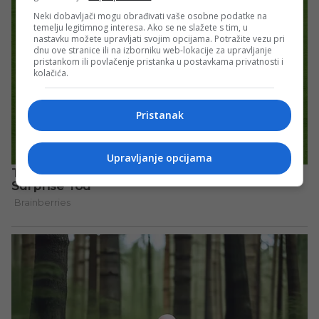
Neki dobavljači mogu obrađivati vaše osobne podatke na
temelju legitimnog interesa. Ako se ne slažete s tim, u
nastavku možete upravljati svojim opcijama. Potražite vezu pri
dnu ove stranice ili na izborniku web-lokacije za upravljanje
pristankom ili povlačenje pristanka u postavkama privatnosti i
kolačića.
Pristanak
Upravljanje opcijama