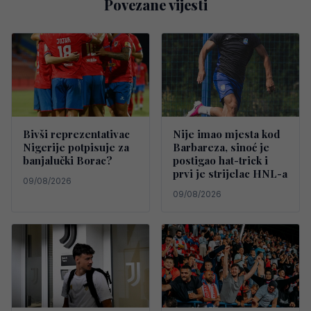
Povezane vijesti
Bivši reprezentativac
Nije imao mjesta kod
Nigerije potpisuje za
Barbareza, sinoć je
banjalučki Borac?
postigao hat-trick i
prvi je strijelac HNL-a
09/08/2026
09/08/2026