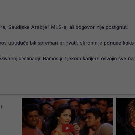
a, Saudijske Arabije i MLS-a, ali dogovor nije postignut.
os ubuduće biti spreman prihvatiti skromnije ponude kako b
ivanoj destinaciji. Ramos je tijekom karijere osvojio sve na