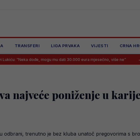
JA
TRANSFERI
LIGA PRVAKA
VIJESTI
CRNA HR
ka dođe, mogu mu dati 30.000 eura mjesečno, više ne”
Sprema se s
a najveće poniženje u karije
u odbrani, trenutno je bez kluba unatoč pregovorima s bro