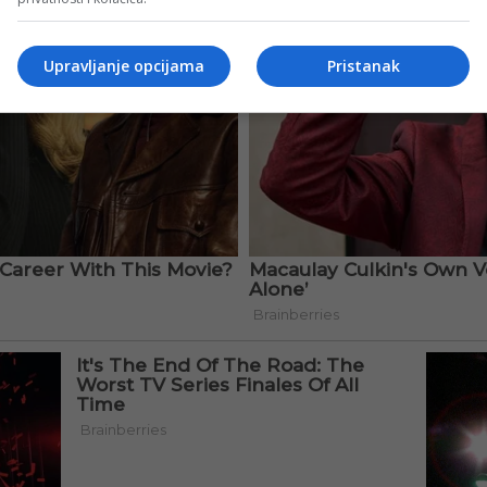
Upravljanje opcijama
Pristanak