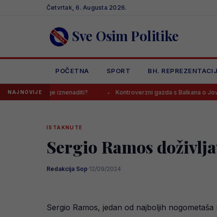
Skip
Četvrtak, 6. Augusta 2026.
to
content
Sve Osim Politike
POČETNA
SPORT
BH. REPREZENTACI
mnoge iznenaditi?
Kontroverzni gazda s Balkana o Jovi Lukiću: “Ne
NAJNOVIJE
ISTAKNUTE
Sergio Ramos doživljav
Redakcija Sop
·
12/09/2024
Sergio Ramos, jedan od najboljih nogometaša 