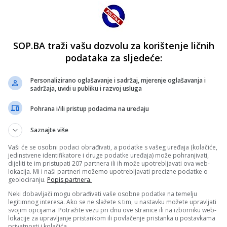
SOP.BA traži vašu dozvolu za korištenje ličnih
podataka za sljedeće:
Personalizirano oglašavanje i sadržaj, mjerenje oglašavanja i
sadržaja, uvidi u publiku i razvoj usluga
Pohrana i/ili pristup podacima na uređaju
Saznajte više
Vaši će se osobni podaci obrađivati, a podatke s vašeg uređaja (kolačiće,
jedinstvene identifikatore i druge podatke uređaja) može pohranjivati,
dijeliti te im pristupati 207 partnera ili ih može upotrebljavati ova web-
lokacija. Mi i naši partneri možemo upotrebljavati precizne podatke o
geolociranju.
Popis partnera.
Neki dobavljači mogu obrađivati vaše osobne podatke na temelju
legitimnog interesa. Ako se ne slažete s tim, u nastavku možete upravljati
svojim opcijama. Potražite vezu pri dnu ove stranice ili na izborniku web-
lokacije za upravljanje pristankom ili povlačenje pristanka u postavkama
privatnosti i kolačića.