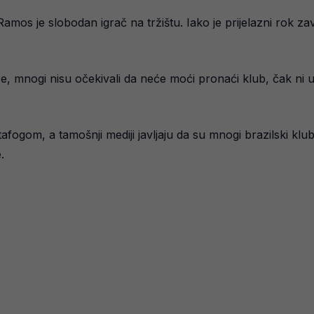
mos je slobodan igrač na tržištu. Iako je prijelazni rok zav
, mnogi nisu očekivali da neće moći pronaći klub, čak ni u S
fogom, a tamošnji mediji javljaju da su mnogi brazilski klu
.