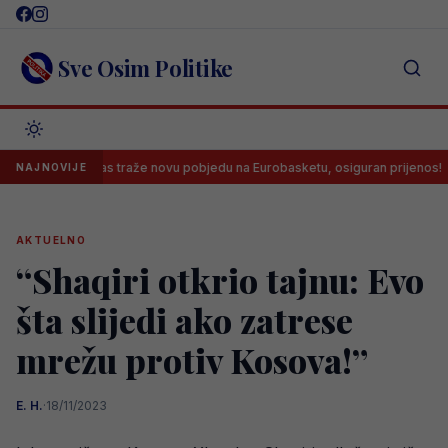
Skip
to
content
Sve Osim Politike
arkaši danas traže novu pobjedu na Eurobasketu, osiguran prijenos!
NAJNOVIJE
AKTUELNO
“Shaqiri otkrio tajnu: Evo
šta slijedi ako zatrese
mrežu protiv Kosova!”
E. H.
·
18/11/2023