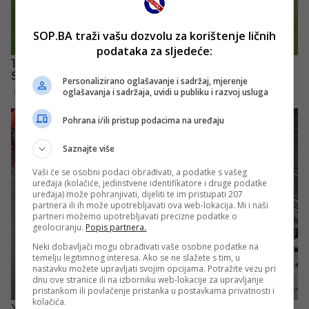
SOP.BA traži vašu dozvolu za korištenje ličnih
podataka za sljedeće:
Personalizirano oglašavanje i sadržaj, mjerenje
oglašavanja i sadržaja, uvidi u publiku i razvoj usluga
Pohrana i/ili pristup podacima na uređaju
Saznajte više
Vaši će se osobni podaci obrađivati, a podatke s vašeg
uređaja (kolačiće, jedinstvene identifikatore i druge podatke
uređaja) može pohranjivati, dijeliti te im pristupati 207
partnera ili ih može upotrebljavati ova web-lokacija. Mi i naši
partneri možemo upotrebljavati precizne podatke o
geolociranju.
Popis partnera.
Neki dobavljači mogu obrađivati vaše osobne podatke na
temelju legitimnog interesa. Ako se ne slažete s tim, u
nastavku možete upravljati svojim opcijama. Potražite vezu pri
dnu ove stranice ili na izborniku web-lokacije za upravljanje
pristankom ili povlačenje pristanka u postavkama privatnosti i
kolačića.