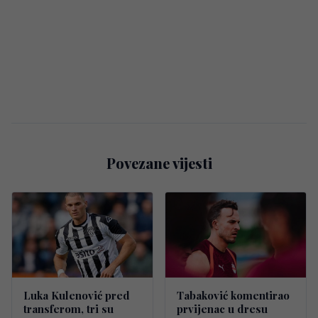
Povezane vijesti
Luka Kulenović pred
Tabaković komentirao
transferom, tri su
prvijenac u dresu