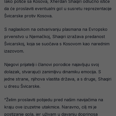
Iako potiče sa Kosova, Xherdan Shaqiri odlučno ističe
da će proslaviti eventualni gol u susretu reprezentacije
Švicarske protiv Kosova.
S naglaskom na ostvarivanju plasmana na Evropsko
prvenstvo u Njemačkoj, Shaqiri izražava predanost
Švicarskoj, koja se suočava s Kosovom kao narednim
izazovom.
Njegovi prijatelji i članovi porodice najavljuju svoj
dolazak, stvarajući zanimljivu dinamiku emocija. S
jedne strane, njihova vlastita država, a s druge, Shaqiri
u dresu Švicarske.
“Želim proslaviti pobjedu pred našim navijačima na
kraju ove izuzetne utakmice. Naravno, cilj mi je
postizanje gola, jer uživam u davanju doprinosa