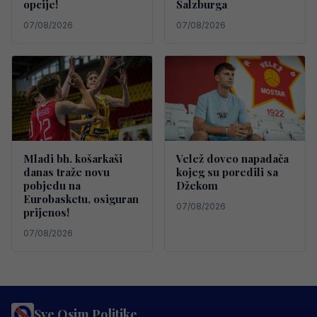
opcije!
Salzburga
07/08/2026
07/08/2026
Mladi bh. košarkaši
Velež doveo napadača
danas traže novu
kojeg su poredili sa
pobjedu na
Džekom
Eurobasketu, osiguran
07/08/2026
prijenos!
07/08/2026
Sve Osim Politike