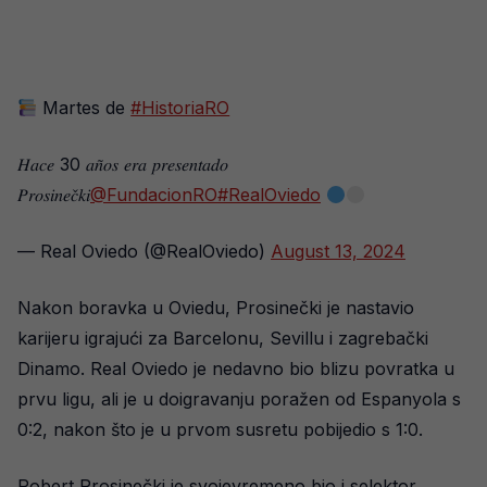
Martes de
#HistoriaRO
𝐻𝑎𝑐𝑒 30 𝑎𝑛̃𝑜𝑠 𝑒𝑟𝑎 𝑝𝑟𝑒𝑠𝑒𝑛𝑡𝑎𝑑𝑜
𝑃𝑟𝑜𝑠𝑖𝑛𝑒𝑐̌𝑘𝑖
@FundacionRO
#RealOviedo
— Real Oviedo (@RealOviedo)
August 13, 2024
Nakon boravka u Oviedu, Prosinečki je nastavio
karijeru igrajući za Barcelonu, Sevillu i zagrebački
Dinamo. Real Oviedo je nedavno bio blizu povratka u
prvu ligu, ali je u doigravanju poražen od Espanyola s
0:2, nakon što je u prvom susretu pobijedio s 1:0.
Robert Prosinečki je svojevremeno bio i selektor