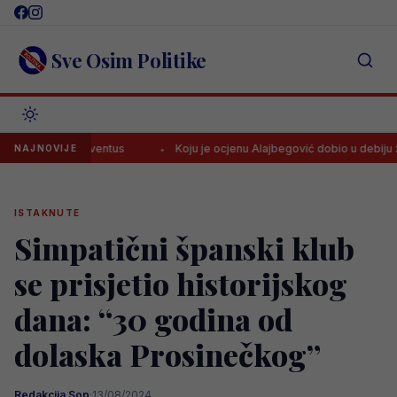
Skip
to
content
Sve Osim Politike
a za Juventus
Koju je ocjenu Alajbegović dobio u debiju za Juventu
NAJNOVIJE
ISTAKNUTE
Simpatični španski klub
se prisjetio historijskog
dana: “30 godina od
dolaska Prosinečkog”
Redakcija Sop
·
13/08/2024