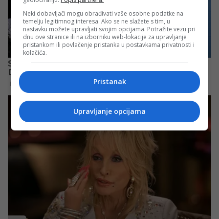
Neki dobavljači mogu obrađivati vaše osobne podatke na
temelju legitimnog interesa. Ako se ne slažete s tim, u
nastavku možete upravljati svojim opcijama. Potražite vezu pri
dnu ove stranice ili na izborniku web-lokacije za upravljanje
pristankom ili povlačenje pristanka u postavkama privatnosti i
kolačića.
Pristanak
Upravljanje opcijama