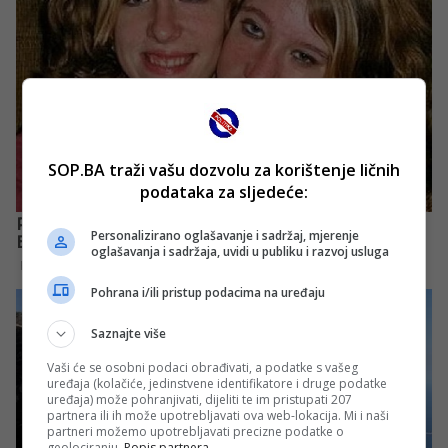
SOP.BA traži vašu dozvolu za korištenje ličnih
podataka za sljedeće:
Personalizirano oglašavanje i sadržaj, mjerenje
oglašavanja i sadržaja, uvidi u publiku i razvoj usluga
Pohrana i/ili pristup podacima na uređaju
Saznajte više
Vaši će se osobni podaci obrađivati, a podatke s vašeg
uređaja (kolačiće, jedinstvene identifikatore i druge podatke
uređaja) može pohranjivati, dijeliti te im pristupati 207
partnera ili ih može upotrebljavati ova web-lokacija. Mi i naši
partneri možemo upotrebljavati precizne podatke o
geolociranju.
Popis partnera.