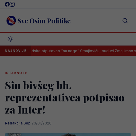
Skip
to
content
Sve Osim Politike
ektor Švedske otputovao “na noge” Smajloviću, budući Zmaj imao samo je
NAJNOVIJE
ISTAKNUTE
Sin bivšeg bh.
reprezentativca potpisao
za Inter!
Redakcija Sop
·
20/01/2026