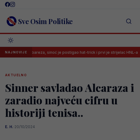
Skip
to
content
Sve Osim Politike
kod Barbareza, sinoć je postigao hat-trick i prvi je strijelac HNL-a
NAJNOVIJE
AKTUELNO
Sinner savladao Alcaraza i
zaradio najveću cifru u
historiji tenisa..
E. H.
·
20/10/2024