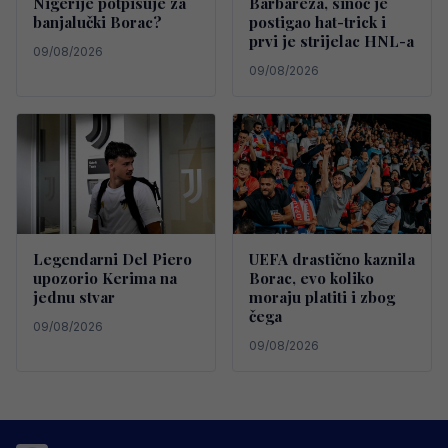
Nigerije potpisuje za
Barbareza, sinoć je
banjalučki Borac?
postigao hat-trick i
prvi je strijelac HNL-a
09/08/2026
09/08/2026
Legendarni Del Piero
UEFA drastično kaznila
upozorio Kerima na
Borac, evo koliko
jednu stvar
moraju platiti i zbog
čega
09/08/2026
09/08/2026