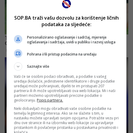
SOP.BA traži vašu dozvolu za korištenje ličnih
podataka za sljedeće:
Personalizirano oglašavanje i sadržaj, mjerenje
oglašavanja i sadržaja, uvidi u publiku i razvoj usluga
Pohrana i/ili pristup podacima na uređaju
Saznajte više
Vaši će se osobni podaci obrađivati, a podatke s vašeg
uređaja (kolačiće, jedinstvene identifikatore i druge podatke
uređaja) može pohranjivati, dijeliti te im pristupati 207
partnera ili ih može upotrebljavati ova web-lokacija. Mi i naši
partneri možemo upotrebljavati precizne podatke o
geolociranju.
Popis partnera.
Neki dobavljači mogu obrađivati vaše osobne podatke na
temelju legitimnog interesa. Ako se ne slažete s tim, u
nastavku možete upravljati svojim opcijama. Potražite vezu pri
dnu ove stranice ili na izborniku web-lokacije za upravljanje
pristankom ili povlačenje pristanka u postavkama privatnosti i
kolačića.