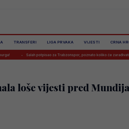
JA
TRANSFERI
LIGA PRVAKA
VIJESTI
CRNA HR
Salah potpisao za Trabzonspor, poznato koliko će zarađivati
la loše vijesti pred Mundijal