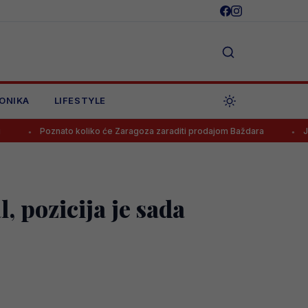
ONIKA
LIFESTYLE
Poznato koliko će Zaragoza zaraditi prodajom Baždara
Juventus od
, pozicija je sada