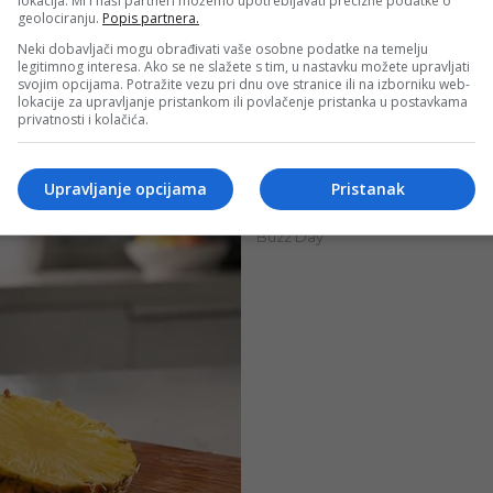
lokacija. Mi i naši partneri možemo upotrebljavati precizne podatke o
geolociranju.
Popis partnera.
Neki dobavljači mogu obrađivati vaše osobne podatke na temelju
legitimnog interesa. Ako se ne slažete s tim, u nastavku možete upravljati
svojim opcijama. Potražite vezu pri dnu ove stranice ili na izborniku web-
lokacije za upravljanje pristankom ili povlačenje pristanka u postavkama
privatnosti i kolačića.
Upravljanje opcijama
Pristanak