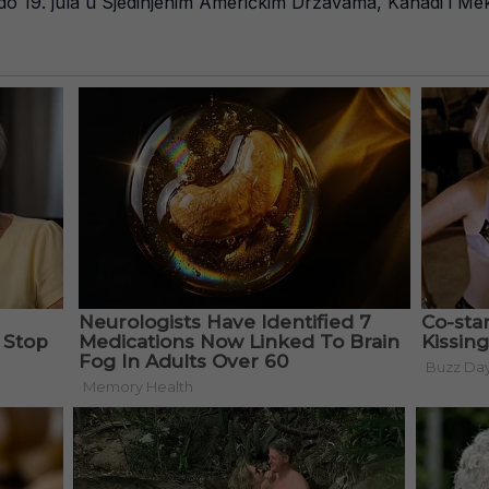
na do 19. jula u Sjedinjenim Američkim Državama, Kanadi i Me