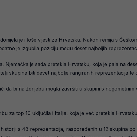
onijela je i loše vijesti za Hrvatsku. Nakon remija s Češkom,
tno je izgubila poziciju među deset najboljih reprezentacij
, Njemačka je sada pretekla Hrvatsku, koja je pala na dese
telji skupina biti devet najbolje rangiranih reprezentacija 
nači da bi na ždrijebu mogla završiti u skupini s nogometnim 
 za top 10 uključila i Italija, koja je već pretekla Hrvatsku, 
historiji s 48 reprezentacija, raspoređenih u 12 skupina po