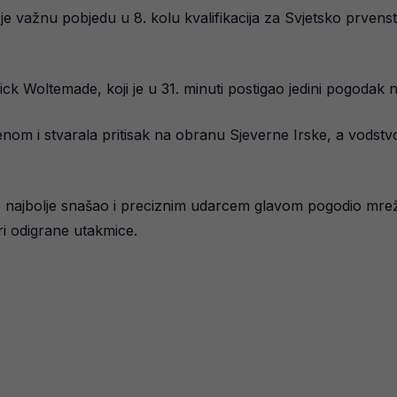
e važnu pobjedu u 8. kolu kvalifikacija za Svjetsko prvenst
k Woltemade, koji je u 31. minuti postigao jedini pogodak n
om i stvarala pritisak na obranu Sjeverne Irske, a vodstv
e najbolje snašao i preciznim udarcem glavom pogodio mrežu
ri odigrane utakmice.