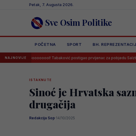
Skip
Petak, 7. Augusta 2026.
to
content
Sve Osim Politike
POČETNA
SPORT
BH. REPREZENTACI
Goooooool! Tabaković postigao prvijenac za pobjedu Salzburga!
NAJNOVIJE
ISTAKNUTE
Sinoć je Hrvatska sazna
drugačija
Redakcija Sop
·
14/10/2025