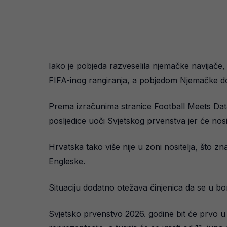
Iako je pobjeda razveselila njemačke navijače, d
FIFA-inog rangiranja, a pobjedom Njemačke doda
Prema izračunima stranice Football Meets Data
posljedice uoči Svjetskog prvenstva jer će nosi
Hrvatska tako više nije u zoni nositelja, što z
Engleske.
Situaciju dodatno otežava činjenica da se u borbu
Svjetsko prvenstvo 2026. godine bit će prvo u 