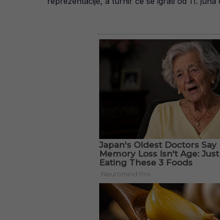
reprezentacije, a turnir će se igrati od 11. ju