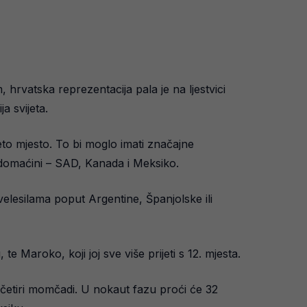
 hrvatska reprezentacija pala je na ljestvici
a svijeta.
to mjesto. To bi moglo imati značajne
te domaćini – SAD, Kanada i Meksiko.
velesilama poput Argentine, Španjolske ili
te Maroko, koji joj sve više prijeti s 12. mjesta.
 četiri momčadi. U nokaut fazu proći će 32