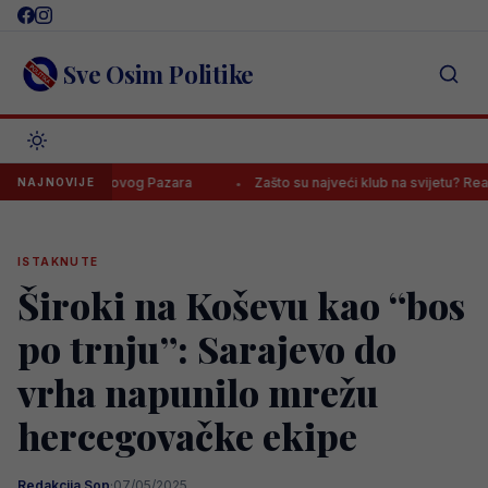
Skip
to
content
Sve Osim Politike
protiv Novog Pazara
Zašto su najveći klub na svijetu? Real Madrid 
NAJNOVIJE
ISTAKNUTE
Široki na Koševu kao “bos
po trnju”: Sarajevo do
vrha napunilo mrežu
hercegovačke ekipe
Redakcija Sop
·
07/05/2025