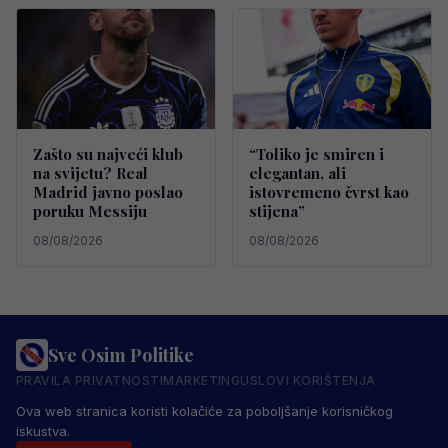
Zašto su najveći klub
“Toliko je smiren i
na svijetu? Real
elegantan, ali
Madrid javno poslao
istovremeno čvrst kao
poruku Messiju
stijena”
08/08/2026
08/08/2026
Sve Osim Politike
PRAVILA PRIVATNOSTI
MARKETING
USLOVI KORIŠTENJA
IMPRESSUM
KONTAKT
Ova web stranica koristi kolačiće za poboljšanje korisničkog
© 2026 Sve Osim Politike. Sva prava zadržana.
iskustva.