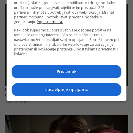
uređaja (kolačiće, jedinstvene identifikatore i druge podatke
uređaja) može pohranjivati, dijeliti te im pristupati 207
partnera ili ih može upotrebljavati ova web-lokacija. Mi i naši
partneri možemo upotrebljavati precizne podatke o
geolociranju.
Popis partnera.
Neki dobavljači mogu obrađivati vaše osobne podatke na
temelju legitimnog interesa. Ako se ne slažete s tim, u
nastavku možete upravljati svojim opcijama. Potražite vezu pri
dnu ove stranice ili na izborniku web-lokacije za upravljanje
pristankom ili povlačenje pristanka u postavkama privatnosti i
kolačića.
Pristanak
Upravljanje opcijama