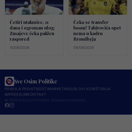
Četiri utakmice, 11
Čeka se transfer
dana i ogroman ulog:
boom! Tahirovića opet
Zmajeve čeka paklen
nema u kadru
raspored
Brondbyja
10/08/2026
09/08/2026
Sve Osim Politike
PRAVILA PRIVATNOSTI
MARKETING
USLOVI KORIŠTENJA
IMPRESSUM
KONTAKT
© 2026 Sve Osim Politike. Sva prava zadržana.