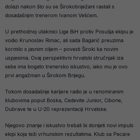
dolazi nakon što su se Širokobriježani rastali s
dosadašnjim trenerom Ivanom Velićem.
U prethodnoj utakmici Lige BiH protiv Posušja ekipu je
vodio Krunoslav Rimac, ali sada Bagarić preuzima
kormilo s jasnim ciljem – povesti Široki ka novim
uspjesima. Ovaj perspektivni hrvatski stručnjak iza
sebe ima bogato trenersko iskustvo, iako mu je ovo
prvi angažman u Širokom Brijegu.
Tokom dosadašnje karijere radio je u renomiranim
klubovima poput Boska, Cedevite Junior, Cibone,
Dubrave te u U-20 reprezentaciji Hrvatske.
Njegovo znanje i iskustvo trebali bi donijeti novi impuls
ekipi koja teži vrhunskim rezultatima. Klub sa Pecare