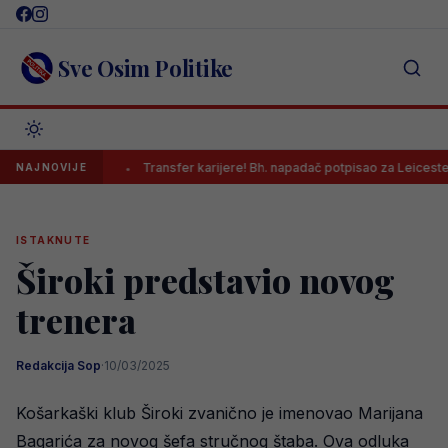
Skip
to
content
Sve Osim Politike
byja
Transfer karijere! Bh. napadač potpisao za Leicester City
NAJNOVIJE
ISTAKNUTE
Široki predstavio novog
trenera
Redakcija Sop
·
10/03/2025
Košarkaški klub Široki zvanično je imenovao Marijana
Bagarića za novog šefa stručnog štaba. Ova odluka