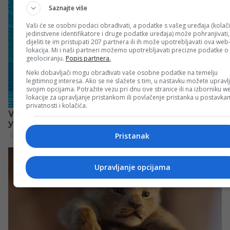
Saznajte više
Vaši će se osobni podaci obrađivati, a podatke s vašeg uređaja (kolači
jedinstvene identifikatore i druge podatke uređaja) može pohranjivati,
dijeliti te im pristupati 207 partnera ili ih može upotrebljavati ova web
lokacija. Mi i naši partneri možemo upotrebljavati precizne podatke o
geolociranju.
Popis partnera.
Neki dobavljači mogu obrađivati vaše osobne podatke na temelju
legitimnog interesa. Ako se ne slažete s tim, u nastavku možete upravlj
svojim opcijama. Potražite vezu pri dnu ove stranice ili na izborniku w
lokacije za upravljanje pristankom ili povlačenje pristanka u postavk
privatnosti i kolačića.
Pristanak
Upravljanje opcijama