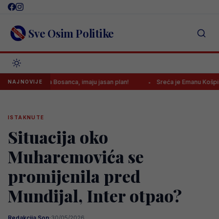
Skip
to
content
Sve Osim Politike
ponudu za Bosanca, imaju jasan plan!
Sreća je Emanu Košpi ponovo
NAJNOVIJE
ISTAKNUTE
Situacija oko
Muharemovića se
promijenila pred
Mundijal, Inter otpao?
Redakcija Sop
·
30/05/2026