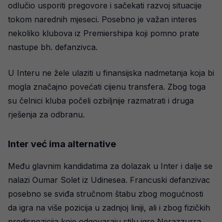
odlučio usporiti pregovore i sačekati razvoj situacije
tokom narednih mjeseci. Posebno je važan interes
nekoliko klubova iz Premiershipa koji pomno prate
nastupe bh. defanzivca.
U Interu ne žele ulaziti u finansijska nadmetanja koja bi
mogla značajno povećati cijenu transfera. Zbog toga
su čelnici kluba počeli ozbiljnije razmatrati i druga
rješenja za odbranu.
Inter već ima alternative
Među glavnim kandidatima za dolazak u Inter i dalje se
nalazi Oumar Solet iz Udinesea. Francuski defanzivac
posebno se sviđa stručnom štabu zbog mogućnosti
da igra na više pozicija u zadnjoj liniji, ali i zbog fizičkih
predispozicija koje odgovaraju stilu igre Nerazzurra.