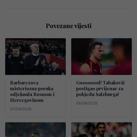
Povezane vijesti
Barbarezova
Goooooool! Tabaković
misteriozna poruka
postigao prvijenac za
odjeknula Bosnom i
pobjedu Salzburga!
Hercegovinom
06/08/2026
07/08/2026