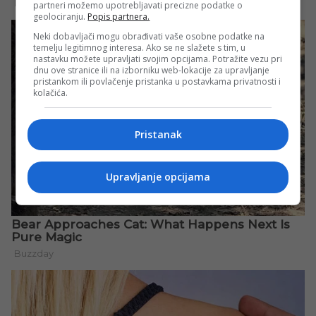
partneri možemo upotrebljavati precizne podatke o
geolociranju.
Popis partnera.
Neki dobavljači mogu obrađivati vaše osobne podatke na
temelju legitimnog interesa. Ako se ne slažete s tim, u
nastavku možete upravljati svojim opcijama. Potražite vezu pri
dnu ove stranice ili na izborniku web-lokacije za upravljanje
pristankom ili povlačenje pristanka u postavkama privatnosti i
kolačića.
Pristanak
Upravljanje opcijama