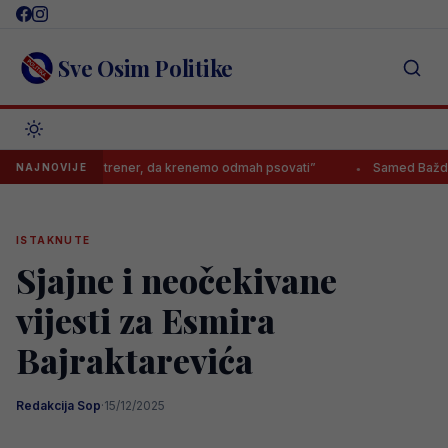
Skip
to
content
Sve Osim Politike
se ono zove trener, da krenemo odmah psovati”
Samed Baždar zvanič
NAJNOVIJE
ISTAKNUTE
Sjajne i neočekivane
vijesti za Esmira
Bajraktarevića
Redakcija Sop
·
15/12/2025