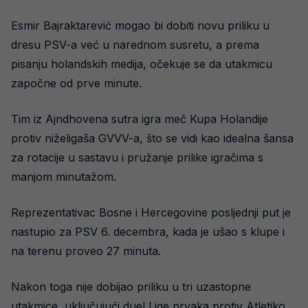
Esmir Bajraktarević mogao bi dobiti novu priliku u
dresu PSV-a već u narednom susretu, a prema
pisanju holandskih medija, očekuje se da utakmicu
započne od prve minute.
Tim iz Ajndhovena sutra igra meč Kupa Holandije
protiv niželigaša GVVV-a, što se vidi kao idealna šansa
za rotacije u sastavu i pružanje prilike igračima s
manjom minutažom.
Reprezentativac Bosne i Hercegovine posljednji put je
nastupio za PSV 6. decembra, kada je ušao s klupe i
na terenu proveo 27 minuta.
Nakon toga nije dobijao priliku u tri uzastopne
utakmice, uključujući duel Lige prvaka protiv Atletiko