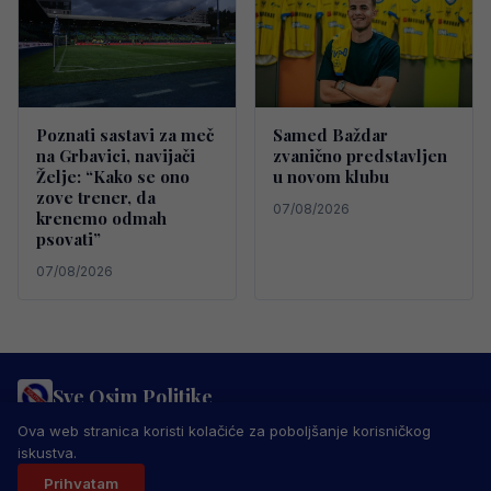
Poznati sastavi za meč
Samed Baždar
na Grbavici, navijači
zvanično predstavljen
Želje: “Kako se ono
u novom klubu
zove trener, da
07/08/2026
krenemo odmah
psovati”
07/08/2026
Sve Osim Politike
PRAVILA PRIVATNOSTI
MARKETING
USLOVI KORIŠTENJA
Ova web stranica koristi kolačiće za poboljšanje korisničkog
IMPRESSUM
KONTAKT
iskustva.
© 2026 Sve Osim Politike. Sva prava zadržana.
Prihvatam