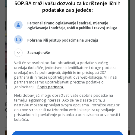
SOP.BA traži vašu dozvolu za korištenje ličnih
podataka za sljedeće:
Personalizirano oglašavanje i sadržaj, mjerenje
oglašavanja i sadržaja, uvidi u publiku i razvoj usluga
Pohrana i/ili pristup podacima na uređaju
Saznajte više
Vaši će se osobni podaci obrađivati, a podatke s vašeg
uređaja (kolačiće, jedinstvene identifikatore i druge podatke
uređaja) može pohranjivati, dijeliti te im pristupati 207
partnera ili ih može upotrebljavati ova web-lokacija. Mi i naši
partneri možemo upotrebljavati precizne podatke o
geolociranju.
Popis partnera.
Neki dobavljači mogu obrađivati vaše osobne podatke na
temelju legitimnog interesa. Ako se ne slažete s tim, u
nastavku možete upravljati svojim opcijama. Potražite vezu pri
dnu ove stranice ili na izborniku web-lokacije za upravljanje
pristankom ili povlačenje pristanka u postavkama privatnosti i
kolačića.