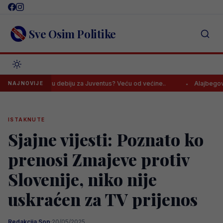
Skip
to
content
Sve Osim Politike
vić dobio u debiju za Juventus? Veću od većine..
Alajbegović kreir
NAJNOVIJE
ISTAKNUTE
Sjajne vijesti: Poznato ko
prenosi Zmajeve protiv
Slovenije, niko nije
uskraćen za TV prijenos
Redakcija Sop
·
20/05/2025