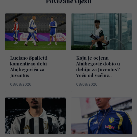
Povezane vijesti
Luciano Spalletti
Koju je ocjenu
komentirao debi
Alajbegović dobio u
Alajbegovića za
debiju za Juventus?
Juventus
Veću od većine..
08/08/2026
08/08/2026