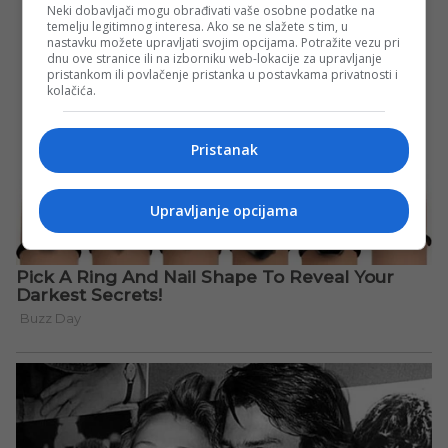
Neki dobavljači mogu obrađivati vaše osobne podatke na
temelju legitimnog interesa. Ako se ne slažete s tim, u
nastavku možete upravljati svojim opcijama. Potražite vezu pri
dnu ove stranice ili na izborniku web-lokacije za upravljanje
pristankom ili povlačenje pristanka u postavkama privatnosti i
kolačića.
Pristanak
Upravljanje opcijama