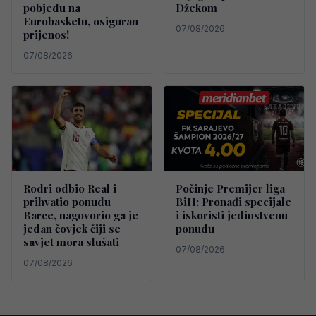
pobjedu na
Džekom
Eurobasketu, osiguran
07/08/2026
prijenos!
07/08/2026
Rodri odbio Real i
Počinje Premijer liga
prihvatio ponudu
BiH: Pronađi specijale
Barce, nagovorio ga je
i iskoristi jedinstvenu
jedan čovjek čiji se
ponudu
savjet mora slušati
07/08/2026
07/08/2026