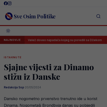
Skip
to
content
Sve Osim Politike
Velež doveo napadača kojeg su poredili sa Džekom
Rodri
NAJNOVIJE
ISTAKNUTE
Sjajne vijesti za Dinamo
stižu iz Danske
Redakcija Sop
·
20/05/2024
Dansko nogometno prvenstvo trenutno ide u korist
Dinama. Nogometaši Brondbyja danas su pobijedili