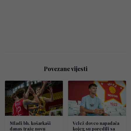
Povezane vijesti
Mladi bh. košarkaši
Velež doveo napadača
danas traže novu
kojeg su poredili sa