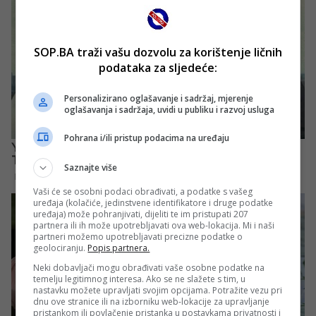
SOP.BA traži vašu dozvolu za korištenje ličnih
podataka za sljedeće:
Personalizirano oglašavanje i sadržaj, mjerenje
oglašavanja i sadržaja, uvidi u publiku i razvoj usluga
Pohrana i/ili pristup podacima na uređaju
Saznajte više
Vaši će se osobni podaci obrađivati, a podatke s vašeg
uređaja (kolačiće, jedinstvene identifikatore i druge podatke
uređaja) može pohranjivati, dijeliti te im pristupati 207
partnera ili ih može upotrebljavati ova web-lokacija. Mi i naši
partneri možemo upotrebljavati precizne podatke o
geolociranju.
Popis partnera.
Neki dobavljači mogu obrađivati vaše osobne podatke na
temelju legitimnog interesa. Ako se ne slažete s tim, u
nastavku možete upravljati svojim opcijama. Potražite vezu pri
dnu ove stranice ili na izborniku web-lokacije za upravljanje
pristankom ili povlačenje pristanka u postavkama privatnosti i