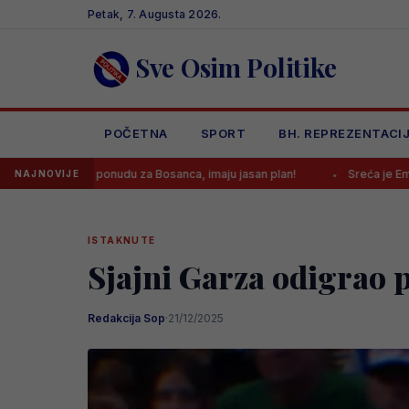
Skip
Petak, 7. Augusta 2026.
to
content
Sve Osim Politike
POČETNA
SPORT
BH. REPREZENTACI
ponudu za Bosanca, imaju jasan plan!
Sreća je Emanu Košpi ponovo
NAJNOVIJE
ISTAKNUTE
Sjajni Garza odigrao 
Redakcija Sop
·
21/12/2025