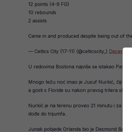
12 points (4-9 FG)
10 rebounds
2 assists
Came in and produced despite being out of the 
— Celtics City (17-11) (@celticscity_)
December 
U redovima Bostona najviše se istakao Payton P
Mnogo težu noć imao je Jusuf Nurkić, čiji je
a gosti s Floride su nakon pravog trilera slavil
Nurkić je na terenu proveo 21 minutu i za to vr
dođe do trijumfa.
Junak pobjede Orlanda bio je Desmond Bane sa