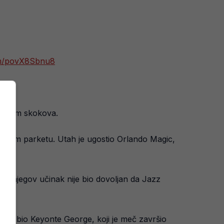
com/povX8Sbnu8
i sedam skokova.
maćem parketu. Utah je ugostio Orlando Magic,
 ali njegov učinak nije bio dovoljan da Jazz
iji bio Keyonte George, koji je meč završio