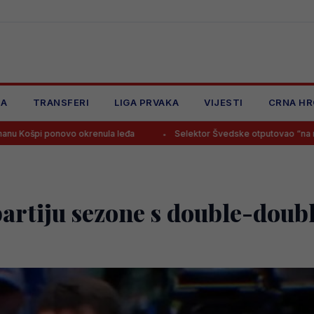
JA
TRANSFERI
LIGA PRVAKA
VIJESTI
CRNA HR
 okrenula leđa
Selektor Švedske otputovao “na noge” Smajloviću
partiju sezone s double-dou