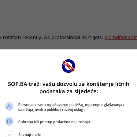
rotation recently. As professional as it gets.
pic.twitter.
21, 2025
ritchard, koji je meč završio sa 33 poena, 10 asistencija 
SOP.BA traži vašu dozvolu za korištenje ličnih
 Utah Jazz nakon velike borbe i produžetka poražen na do
podataka za sljedeće:
i tijesnu pobjedu rezultatom 128:127.
Personalizirano oglašavanje i sadržaj, mjerenje oglašavanja i
ijeme ubilježio četiri poena, osam skokova i pet asistencija,
sadržaja, uvidi u publiku i razvoj usluga
Pohrana i/ili pristup podacima na uređaju
 33 postignuta poena, dok je u domaćem sastavu najefikasn
Saznajte više