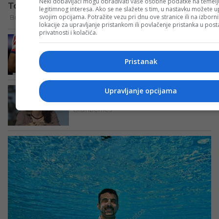
Neki dobavljači mogu obrađivati vaše osobne podatke na temelj
legitimnog interesa. Ako se ne slažete s tim, u nastavku možete up
svojim opcijama. Potražite vezu pri dnu ove stranice ili na izborn
lokacije za upravljanje pristankom ili povlačenje pristanka u po
privatnosti i kolačića.
Pristanak
Upravljanje opcijama