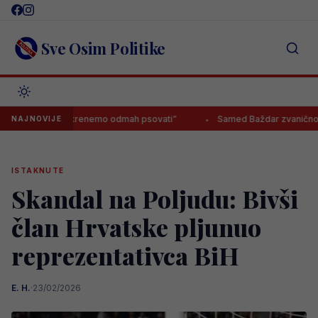
Skip
to
content
Sve Osim Politike
ner, da krenemo odmah psovati”
Samed Baždar zvanično predstavlje
NAJNOVIJE
ISTAKNUTE
Skandal na Poljudu: Bivši
član Hrvatske pljunuo
reprezentativca BiH
E. H.
·
23/02/2026