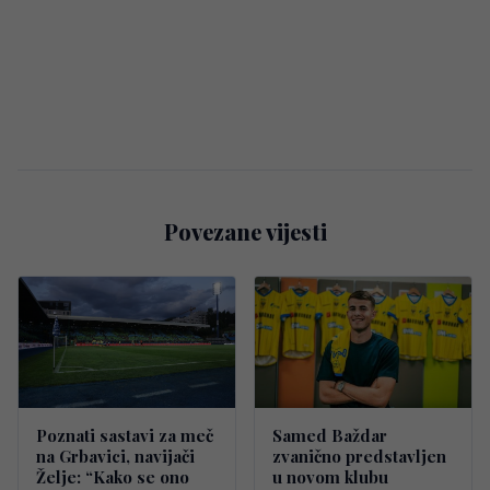
Povezane vijesti
Poznati sastavi za meč
Samed Baždar
na Grbavici, navijači
zvanično predstavljen
Želje: “Kako se ono
u novom klubu