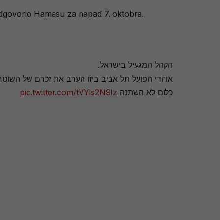
 odgovorio Hamasu za napad 7. oktobra.
הקהל המגעיל בישראל.
אוהדי הפועל תל אביב ביזו הערב את זכרם של השו.
pic.twitter.com/tVYis2N9Iz
כלום לא השתנה