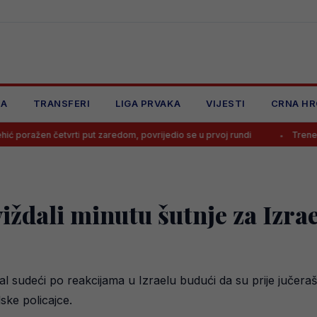
JA
TRANSFERI
LIGA PRVAKA
VIJESTI
CRNA HR
rti put zaredom, povrijedio se u prvoj rundi
Trener nije želio dati
iždali minutu šutnje za Izra
dal sudeći po reakcijama u Izraelu budući da su prije juče
ske policajce.