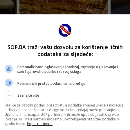
SOP.BA traži vašu dozvolu za korištenje ličnih
podataka za sljedeće:
Personalizirano oglašavanje i sadržaj, mjerenje oglašavanja i
sadržaja, uvidi u publiku i razvoj usluga
Pohrana i/ili pristup podacima na uređaju
Saznajte više
Vaši će se osobni podaci obrađivati, a podatke s vašeg uređaja (kolačiće,
jedinstvene identifikatore i druge podatke uređaja) može pohranjivati,
dijeliti te im pristupati 207 partnera ili ih može upotrebljavati ova web-
lokacija. Mi i naši partneri možemo upotrebljavati precizne podatke o
geolociranju.
Popis partnera.