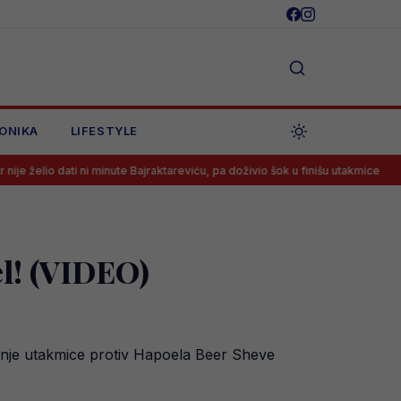
ONIKA
LIFESTYLE
 ni minute Bajraktareviću, pa doživio šok u finišu utakmice
Sarajevo 
el! (VIDEO)
rašnje utakmice protiv Hapoela Beer Sheve