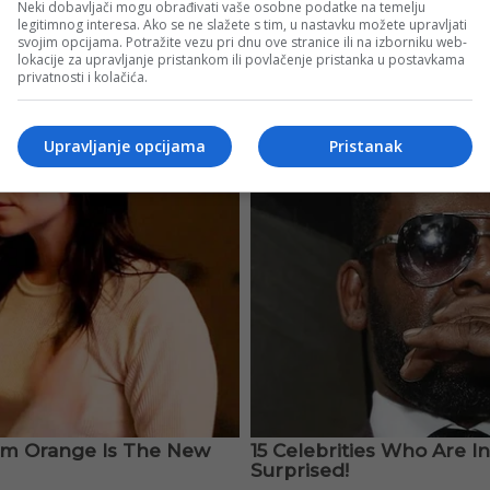
Neki dobavljači mogu obrađivati vaše osobne podatke na temelju
legitimnog interesa. Ako se ne slažete s tim, u nastavku možete upravljati
svojim opcijama. Potražite vezu pri dnu ove stranice ili na izborniku web-
lokacije za upravljanje pristankom ili povlačenje pristanka u postavkama
privatnosti i kolačića.
Upravljanje opcijama
Pristanak