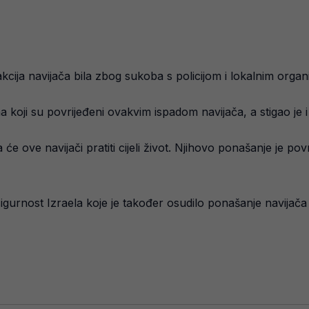
eakcija navijača bila zbog sukoba s policijom i lokalnim orga
a koji su povrijeđeni ovakvim ispadom navijača, a stigao je i 
 ove navijači pratiti cijeli život. Njihovo ponašanje je povri
 sigurnost Izraela koje je također osudilo ponašanje navija