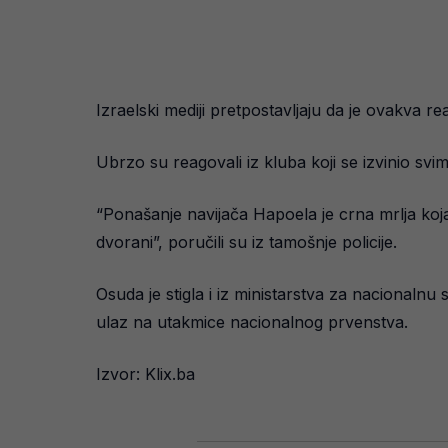
Izraelski mediji pretpostavljaju da je ovakva r
Ubrzo su reagovali iz kluba koji se izvinio svim
“Ponašanje navijača Hapoela je crna mrlja koja će
dvorani”, poručili su iz tamošnje policije.
Osuda je stigla i iz ministarstva za nacionalnu
ulaz na utakmice nacionalnog prvenstva.
Izvor: Klix.ba