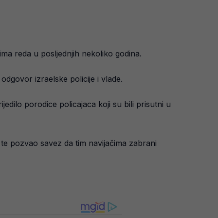
nima reda u posljednjih nekoliko godina.
odgovor izraelske policije i vlade.
jedilo porodice policajaca koji su bili prisutni u
ča te pozvao savez da tim navijačima zabrani