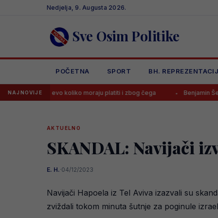
Skip
Nedjelja, 9. Augusta 2026.
to
content
Sve Osim Politike
POČETNA
SPORT
BH. REPREZENTACI
, evo koliko moraju platiti i zbog čega
Benjamin Šehić poražen četv
NAJNOVIJE
AKTUELNO
SKANDAL: Navijači izv
E. H.
·
04/12/2023
Navijači Hapoela iz Tel Aviva izazvali su skan
zviždali tokom minuta šutnje za poginule izrael