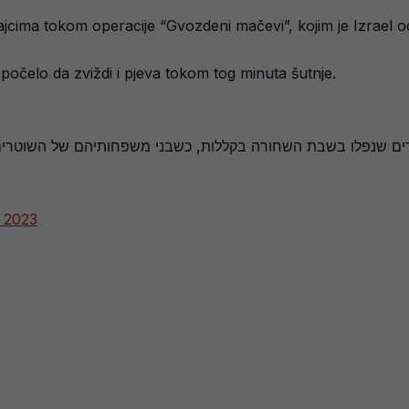
ajcima tokom operacije “Gvozdeni mačevi”, kojim je Izrael
 počelo da zviždi i pjeva tokom tog minuta šutnje.
טרים שנפלו בשבת השחורה בקללות, כשבני משפחותיהם של השוטרים
 2023