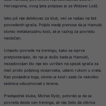
Hercegovine, ovog ljeta potpisao je za Widzew Lodž.
Iako još nije debitovao za klub, već se našao na listi
povređenih igrača. Poljski mediji prenose da je Hamulić
slomio metakarpalnu kost, ali je razlog za povredu
neobičan.
Umjesto povrede na treningu, kako se isprva
pretpostavljalo, do nje je došlo kada je Hamulić,
nezadovoljan što nije bio uvršten na spisak igrača za
meč protiv poljskog viceprvaka, udario rukom u vrata.
Kao posljedica toga, slomio je kost i sada će nekoliko
sedmica odsustvovati s terena.
Predsjednik kluba, Michal Rydz, potvrdio je da se
povreda desila van treninga, ali nije želio da otkriva