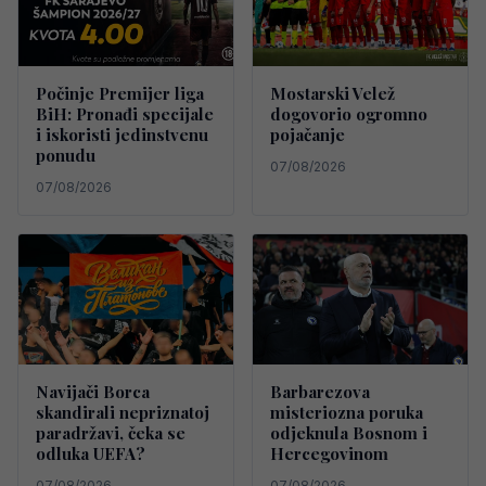
Počinje Premijer liga
Mostarski Velež
BiH: Pronađi specijale
dogovorio ogromno
i iskoristi jedinstvenu
pojačanje
ponudu
07/08/2026
07/08/2026
Navijači Borca
Barbarezova
skandirali nepriznatoj
misteriozna poruka
paradržavi, čeka se
odjeknula Bosnom i
odluka UEFA?
Hercegovinom
07/08/2026
07/08/2026