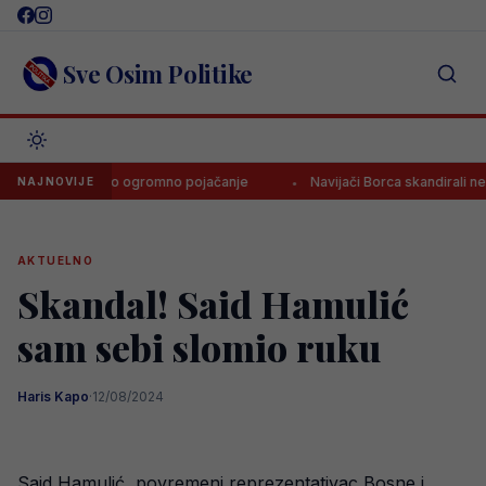
Skip
to
content
Sve Osim Politike
lež dogovorio ogromno pojačanje
Navijači Borca skandirali nepriz
NAJNOVIJE
AKTUELNO
Skandal! Said Hamulić
sam sebi slomio ruku
Haris Kapo
·
12/08/2024
Said Hamulić, povremeni reprezentativac Bosne i